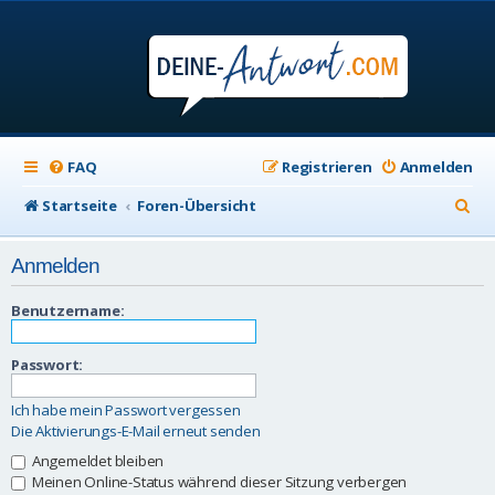
FAQ
Registrieren
Anmelden
S
Startseite
Foren-Übersicht
u
Anmelden
c
h
Benutzername:
e
Passwort:
Ich habe mein Passwort vergessen
Die Aktivierungs-E-Mail erneut senden
Angemeldet bleiben
Meinen Online-Status während dieser Sitzung verbergen