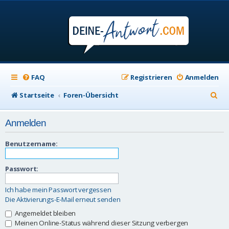
FAQ
Registrieren
Anmelden
S
Startseite
Foren-Übersicht
u
Anmelden
c
h
Benutzername:
e
Passwort:
Ich habe mein Passwort vergessen
Die Aktivierungs-E-Mail erneut senden
Angemeldet bleiben
Meinen Online-Status während dieser Sitzung verbergen