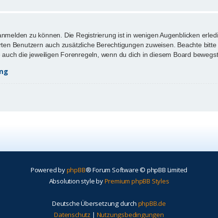
anmelden zu können. Die Registrierung ist in wenigen Augenblicken erledi
ierten Benutzern auch zusätzliche Berechtigungen zuweisen. Beachte bi
te auch die jeweiligen Forenregeln, wenn du dich in diesem Board bewegst
ung
Powered by
phpBB
® Forum Software © phpBB Limited
Absolution style by
Premium phpBB Styles
Deutsche Übersetzung durch
phpBB.de
Datenschutz
|
Nutzungsbedingungen