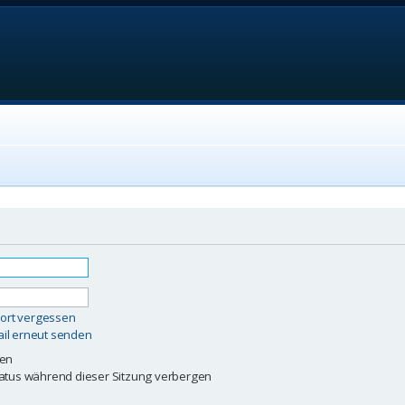
ort vergessen
ail erneut senden
ben
atus während dieser Sitzung verbergen