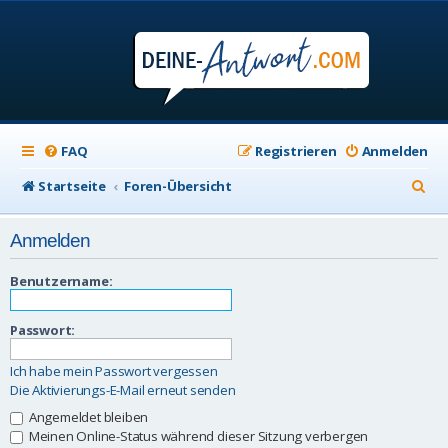
FAQ
Registrieren
Anmelden
S
Startseite
Foren-Übersicht
u
Anmelden
c
h
Benutzername:
e
Passwort:
Ich habe mein Passwort vergessen
Die Aktivierungs-E-Mail erneut senden
Angemeldet bleiben
Meinen Online-Status während dieser Sitzung verbergen