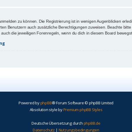
anmelden zu können. Die Registrierung ist in wenigen Augenblicken erledi
ierten Benutzern auch zusätzliche Berechtigungen zuweisen. Beachte bi
te auch die jeweiligen Forenregeln, wenn du dich in diesem Board bewegst
ung
Powered by
phpBB
® Forum Software © phpBB Limited
Absolution style by
Premium phpBB Styles
Deutsche Übersetzung durch
phpBB.de
Datenschutz
|
Nutzungsbedingungen