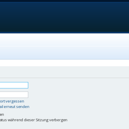
ort vergessen
ail erneut senden
ben
atus während dieser Sitzung verbergen