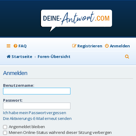
FAQ
Registrieren
Anmelden
S
Startseite
Foren-Übersicht
u
Anmelden
c
h
Benutzername:
e
Passwort:
Ich habe mein Passwort vergessen
Die Aktivierungs-E-Mail erneut senden
Angemeldet bleiben
Meinen Online-Status während dieser Sitzung verbergen