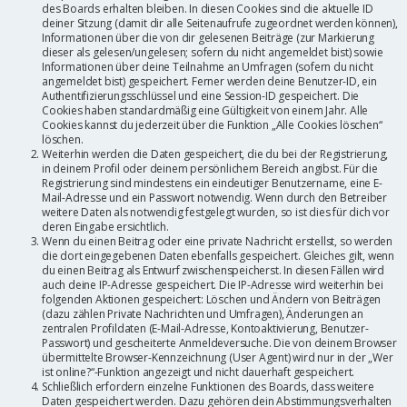
des Boards erhalten bleiben. In diesen Cookies sind die aktuelle ID
deiner Sitzung (damit dir alle Seitenaufrufe zugeordnet werden können),
Informationen über die von dir gelesenen Beiträge (zur Markierung
dieser als gelesen/ungelesen; sofern du nicht angemeldet bist) sowie
Informationen über deine Teilnahme an Umfragen (sofern du nicht
angemeldet bist) gespeichert. Ferner werden deine Benutzer-ID, ein
Authentifizierungsschlüssel und eine Session-ID gespeichert. Die
Cookies haben standardmäßig eine Gültigkeit von einem Jahr. Alle
Cookies kannst du jederzeit über die Funktion „Alle Cookies löschen“
löschen.
Weiterhin werden die Daten gespeichert, die du bei der Registrierung,
in deinem Profil oder deinem persönlichem Bereich angibst. Für die
Registrierung sind mindestens ein eindeutiger Benutzername, eine E-
Mail-Adresse und ein Passwort notwendig. Wenn durch den Betreiber
weitere Daten als notwendig festgelegt wurden, so ist dies für dich vor
deren Eingabe ersichtlich.
Wenn du einen Beitrag oder eine private Nachricht erstellst, so werden
die dort eingegebenen Daten ebenfalls gespeichert. Gleiches gilt, wenn
du einen Beitrag als Entwurf zwischenspeicherst. In diesen Fällen wird
auch deine IP-Adresse gespeichert. Die IP-Adresse wird weiterhin bei
folgenden Aktionen gespeichert: Löschen und Ändern von Beiträgen
(dazu zählen Private Nachrichten und Umfragen), Änderungen an
zentralen Profildaten (E-Mail-Adresse, Kontoaktivierung, Benutzer-
Passwort) und gescheiterte Anmeldeversuche. Die von deinem Browser
übermittelte Browser-Kennzeichnung (User Agent) wird nur in der „Wer
ist online?“-Funktion angezeigt und nicht dauerhaft gespeichert.
Schließlich erfordern einzelne Funktionen des Boards, dass weitere
Daten gespeichert werden. Dazu gehören dein Abstimmungsverhalten