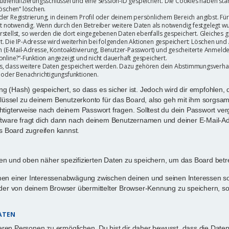
uthentifizierungsschlüssel und eine Session-ID gespeichert. Die Cookies haben sta
löschen“ löschen.
der Registrierung, in deinem Profil oder deinem persönlichem Bereich angibst. Für
notwendig. Wenn durch den Betreiber weitere Daten als notwendig festgelegt wurde
stellst, so werden die dort eingegebenen Daten ebenfalls gespeichert. Gleiches gil
t. Die IP-Adresse wird weiterhin bei folgenden Aktionen gespeichert: Löschen und
n (E-Mail-Adresse, Kontoaktivierung, Benutzer-Passwort) und gescheiterte Anmel
online?“-Funktion angezeigt und nicht dauerhaft gespeichert.
rds, dass weitere Daten gespeichert werden. Dazu gehören dein Abstimmungsverha
n oder Benachrichtigungsfunktionen.
 (Hash) gespeichert, so dass es sicher ist. Jedoch wird dir empfohlen, d
üssel zu deinem Benutzerkonto für das Board, also geh mit ihm sorgsam 
chtigterweise nach deinem Passwort fragen. Solltest du dein Passwort ve
tware fragt dich dann nach deinem Benutzernamen und deiner E-Mail-Ad
s Board zugreifen kannst.
nen und oben näher spezifizierten Daten zu speichern, um das Board bet
hmen einer Interessenabwägung zwischen deinen und seinen Interessen sow
er von deinem Browser übermittelter Browser-Kennung zu speichern, sof
DATEN
ren Personen zu ermöglichen. Du bist dir daher bewusst, dass die Daten de