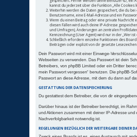
gespeichert. Ferner werden deine Benutzer-ID, ein A
kannst du jederzeit über die Funktion „Alle Cookies 
Weiterhin werden die Daten gespeichert, die du bei 
Benutzername, eine E-Mail-Adresse und ein Passwort 
Wenn du einen Beitrag oder eine private Nachricht er
diesen Fällen wird auch deine IP-Adresse gespeicher
und Umfragen), Änderungen an zentralen Profildate
Kennzeichnung (User Agent) wird nur in der „Wer ist 
Schließlich erfordern einzelne Funktionen des Boa
Beiträgen oder explizit von dir gesetzte Lesezeiche
Dein Passwort wird mit einer Einwege-Verschlüsselung
Webseiten zu verwenden. Das Passwort ist dein Schl
Betreibers, von phpBB Limited oder ein Dritter bere
mein Passwort vergessen“ benutzen. Die phpBB-Sof
Passwort an diese Adresse, mit dem du dann auf da
GESTATTUNG DER DATENSPEICHERUNG
Du gestattest dem Betreiber, die von dir eingegebe
Darüber hinaus ist der Betreiber berechtigt, im Ra
und Aktionen zusammen mit deiner IP-Adresse und d
Nachverfolgbarkeit notwendig ist.
REGELUNGEN BEZÜGLICH DER WEITERGABE DEINER 
Zweck eines Boards ist es, einen Austausch mit ande