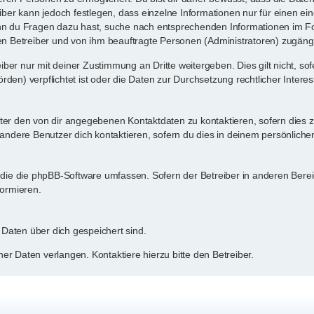
eiber kann jedoch festlegen, dass einzelne Informationen nur für einen ein
enn du Fragen dazu hast, suche nach entsprechenden Informationen im Fo
den Betreiber und von ihm beauftragte Personen (Administratoren) zugängl
ber nur mit deiner Zustimmung an Dritte weitergeben. Dies gilt nicht, so
den) verpflichtet ist oder die Daten zur Durchsetzung rechtlicher Interess
ter den von dir angegebenen Kontaktdaten zu kontaktieren, sofern dies z
 andere Benutzer dich kontaktieren, sofern du dies in deinem persönlichen
n, die die phpBB-Software umfassen. Sofern der Betreiber in anderen Be
formieren.
e Daten über dich gespeichert sind.
er Daten verlangen. Kontaktiere hierzu bitte den Betreiber.