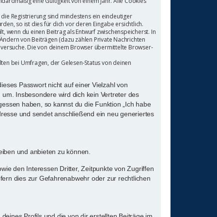
ndardmäßig eine Gültigkeit von einem Jahr. Alle Cookies
 die Registrierung sind mindestens ein eindeutiger
n, so ist dies für dich vor deren Eingabe ersichtlich.
t, wenn du einen Beitrag als Entwurf zwischenspeicherst. In
 Ändern von Beiträgen (dazu zählen Private Nachrichten
deversuche. Die von deinem Browser übermittelte Browser-
lten bei Umfragen, der Gelesen-Status von deinen
ieses Passwort nicht auf einer Vielzahl von
um. Insbesondere wird dich kein Vertreter des
rgessen haben, so kannst du die Funktion „Ich habe
resse und sendet anschließend ein neu generiertes
reiben und anbieten zu können.
ie den Interessen Dritter, Zeitpunkte von Zugriffen
ern dies zur Gefahrenabwehr oder zur rechtlichen
ines Profils und die von dir erstellten Beiträge im