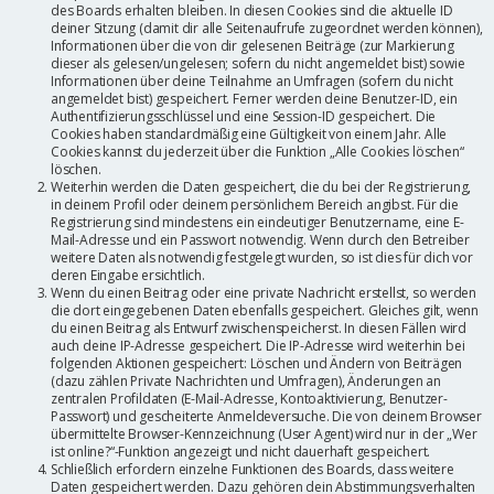
des Boards erhalten bleiben. In diesen Cookies sind die aktuelle ID
deiner Sitzung (damit dir alle Seitenaufrufe zugeordnet werden können),
Informationen über die von dir gelesenen Beiträge (zur Markierung
dieser als gelesen/ungelesen; sofern du nicht angemeldet bist) sowie
Informationen über deine Teilnahme an Umfragen (sofern du nicht
angemeldet bist) gespeichert. Ferner werden deine Benutzer-ID, ein
Authentifizierungsschlüssel und eine Session-ID gespeichert. Die
Cookies haben standardmäßig eine Gültigkeit von einem Jahr. Alle
Cookies kannst du jederzeit über die Funktion „Alle Cookies löschen“
löschen.
Weiterhin werden die Daten gespeichert, die du bei der Registrierung,
in deinem Profil oder deinem persönlichem Bereich angibst. Für die
Registrierung sind mindestens ein eindeutiger Benutzername, eine E-
Mail-Adresse und ein Passwort notwendig. Wenn durch den Betreiber
weitere Daten als notwendig festgelegt wurden, so ist dies für dich vor
deren Eingabe ersichtlich.
Wenn du einen Beitrag oder eine private Nachricht erstellst, so werden
die dort eingegebenen Daten ebenfalls gespeichert. Gleiches gilt, wenn
du einen Beitrag als Entwurf zwischenspeicherst. In diesen Fällen wird
auch deine IP-Adresse gespeichert. Die IP-Adresse wird weiterhin bei
folgenden Aktionen gespeichert: Löschen und Ändern von Beiträgen
(dazu zählen Private Nachrichten und Umfragen), Änderungen an
zentralen Profildaten (E-Mail-Adresse, Kontoaktivierung, Benutzer-
Passwort) und gescheiterte Anmeldeversuche. Die von deinem Browser
übermittelte Browser-Kennzeichnung (User Agent) wird nur in der „Wer
ist online?“-Funktion angezeigt und nicht dauerhaft gespeichert.
Schließlich erfordern einzelne Funktionen des Boards, dass weitere
Daten gespeichert werden. Dazu gehören dein Abstimmungsverhalten