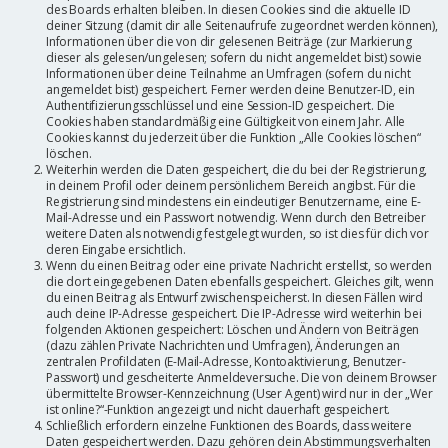
des Boards erhalten bleiben. In diesen Cookies sind die aktuelle ID
deiner Sitzung (damit dir alle Seitenaufrufe zugeordnet werden können),
Informationen über die von dir gelesenen Beiträge (zur Markierung
dieser als gelesen/ungelesen; sofern du nicht angemeldet bist) sowie
Informationen über deine Teilnahme an Umfragen (sofern du nicht
angemeldet bist) gespeichert. Ferner werden deine Benutzer-ID, ein
Authentifizierungsschlüssel und eine Session-ID gespeichert. Die
Cookies haben standardmäßig eine Gültigkeit von einem Jahr. Alle
Cookies kannst du jederzeit über die Funktion „Alle Cookies löschen“
löschen.
Weiterhin werden die Daten gespeichert, die du bei der Registrierung,
in deinem Profil oder deinem persönlichem Bereich angibst. Für die
Registrierung sind mindestens ein eindeutiger Benutzername, eine E-
Mail-Adresse und ein Passwort notwendig. Wenn durch den Betreiber
weitere Daten als notwendig festgelegt wurden, so ist dies für dich vor
deren Eingabe ersichtlich.
Wenn du einen Beitrag oder eine private Nachricht erstellst, so werden
die dort eingegebenen Daten ebenfalls gespeichert. Gleiches gilt, wenn
du einen Beitrag als Entwurf zwischenspeicherst. In diesen Fällen wird
auch deine IP-Adresse gespeichert. Die IP-Adresse wird weiterhin bei
folgenden Aktionen gespeichert: Löschen und Ändern von Beiträgen
(dazu zählen Private Nachrichten und Umfragen), Änderungen an
zentralen Profildaten (E-Mail-Adresse, Kontoaktivierung, Benutzer-
Passwort) und gescheiterte Anmeldeversuche. Die von deinem Browser
übermittelte Browser-Kennzeichnung (User Agent) wird nur in der „Wer
ist online?“-Funktion angezeigt und nicht dauerhaft gespeichert.
Schließlich erfordern einzelne Funktionen des Boards, dass weitere
Daten gespeichert werden. Dazu gehören dein Abstimmungsverhalten