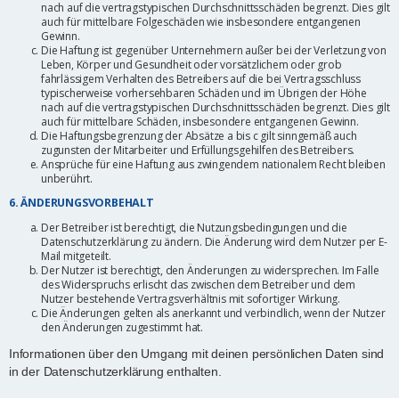
nach auf die vertragstypischen Durchschnittsschäden begrenzt. Dies gilt
auch für mittelbare Folgeschäden wie insbesondere entgangenen
Gewinn.
Die Haftung ist gegenüber Unternehmern außer bei der Verletzung von
Leben, Körper und Gesundheit oder vorsätzlichem oder grob
fahrlässigem Verhalten des Betreibers auf die bei Vertragsschluss
typischerweise vorhersehbaren Schäden und im Übrigen der Höhe
nach auf die vertragstypischen Durchschnittsschäden begrenzt. Dies gilt
auch für mittelbare Schäden, insbesondere entgangenen Gewinn.
Die Haftungsbegrenzung der Absätze a bis c gilt sinngemäß auch
zugunsten der Mitarbeiter und Erfüllungsgehilfen des Betreibers.
Ansprüche für eine Haftung aus zwingendem nationalem Recht bleiben
unberührt.
6. ÄNDERUNGSVORBEHALT
Der Betreiber ist berechtigt, die Nutzungsbedingungen und die
Datenschutzerklärung zu ändern. Die Änderung wird dem Nutzer per E-
Mail mitgeteilt.
Der Nutzer ist berechtigt, den Änderungen zu widersprechen. Im Falle
des Widerspruchs erlischt das zwischen dem Betreiber und dem
Nutzer bestehende Vertragsverhältnis mit sofortiger Wirkung.
Die Änderungen gelten als anerkannt und verbindlich, wenn der Nutzer
den Änderungen zugestimmt hat.
Informationen über den Umgang mit deinen persönlichen Daten sind
in der Datenschutzerklärung enthalten.