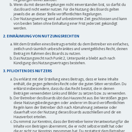
Wenn du mit diesen Regelungen nicht einverstanden bist, so darfst du
das Board nicht weiter nutzen. Für die Nutzung des Boards gelten
jeweils die an dieser Stelle veröffentlichten Regelungen.
Der Nutzungsvertrag wird auf unbestimmte Zeit geschlossen und kann
von beiden Seiten ohne Einhaltung einer Frist jederzeit gekündigt
werden.
2. EINRÄUMUNG VON NUTZUNGSRECHTEN
Mit dem Erstellen eines Beitrags erteilst du dem Betreiber ein einfaches,
zeitlich und räumlich unbeschränktes und unentgeltliches Recht, deinen
Beitrag im Rahmen des Boards zu nutzen.
Das Nutzungsrecht nach Punkt 2, Unterpunkt a bleibt auch nach
Kündigung des Nutzungsvertrages bestehen.
3. PFLICHTEN DES NUTZERS
Du erklärst mit der Erstellung eines Beitrags, dass er keine Inhalte
enthält, die gegen geltendes Recht oder die guten Sitten verstoßen. Du
erklärst insbesondere, dass du das Recht besitzt, die in deinen
Beiträgen verwendeten Links und Bilder zu setzen bzw. zu verwenden.
Der Betreiber des Boards übt das Hausrecht aus. Bei Verstößen gegen
diese Nutzungsbedingungen oder anderer im Board veröffentlichten
Regeln kann der Betreiber dich nach Abmahnung zeitweise oder
dauerhaft von der Nutzung dieses Boards ausschließen und dir ein
Hausverbot erteilen.
Du nimmst zur Kenntnis, dass der Betreiber keine Verantwortung für die
Inhalte von Beiträgen übernimmt, die er nicht selbst erstellt hat oder
die er nicht zur Kenntnis genommen hat. Du gestattest dem Betreiber,