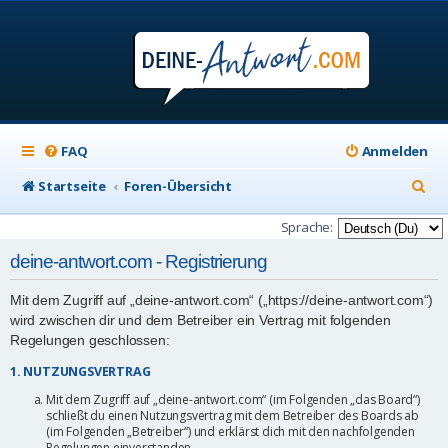
FAQ
Anmelden
S
Startseite
Foren-Übersicht
u
Sprache:
c
deine-antwort.com - Registrierung
h
Mit dem Zugriff auf „deine-antwort.com“ („https://deine-antwort.com“)
e
wird zwischen dir und dem Betreiber ein Vertrag mit folgenden
Regelungen geschlossen:
1. NUTZUNGSVERTRAG
Mit dem Zugriff auf „deine-antwort.com“ (im Folgenden „das Board“)
schließt du einen Nutzungsvertrag mit dem Betreiber des Boards ab
(im Folgenden „Betreiber“) und erklärst dich mit den nachfolgenden
Regelungen einverstanden.