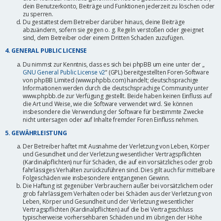
dein Benutzerkonto, Beiträge und Funktionen jederzeit zu löschen oder
zu sperren.
Du gestattest dem Betreiber darüber hinaus, deine Beiträge
abzuändern, sofern sie gegen o. g. Regeln verstoßen oder geeignet
sind, dem Betreiber oder einem Dritten Schaden zuzufügen.
4. GENERAL PUBLIC LICENSE
Du nimmst zur Kenntnis, dass es sich bei phpBB um eine unter der „
GNU General Public License v2
“ (GPL) bereitgestellten Foren-Software
von phpBB Limited (www.phpbb.com) handelt; deutschsprachige
Informationen werden durch die deutschsprachige Community unter
www.phpbb.de zur Verfügung gestellt. Beide haben keinen Einfluss auf
die Art und Weise, wie die Software verwendet wird. Sie können
insbesondere die Verwendung der Software für bestimmte Zwecke
nicht untersagen oder auf Inhalte fremder Foren Einfluss nehmen.
5. GEWÄHRLEISTUNG
Der Betreiber haftet mit Ausnahme der Verletzung von Leben, Körper
und Gesundheit und der Verletzung wesentlicher Vertragspflichten
(Kardinalpflichten) nur für Schäden, die auf ein vorsätzliches oder grob
fahrlässiges Verhalten zurückzuführen sind. Dies gilt auch für mittelbare
Folgeschäden wie insbesondere entgangenen Gewinn.
Die Haftung ist gegenüber Verbrauchern außer bei vorsätzlichem oder
grob fahrlässigem Verhalten oder bei Schäden aus der Verletzung von
Leben, Körper und Gesundheit und der Verletzung wesentlicher
Vertragspflichten (Kardinalpflichten) auf die bei Vertragsschluss
typischerweise vorhersehbaren Schäden und im übrigen der Höhe