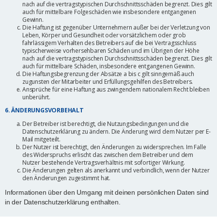
nach auf die vertragstypischen Durchschnittsschäden begrenzt. Dies gilt
auch für mittelbare Folgeschäden wie insbesondere entgangenen
Gewinn.
Die Haftung ist gegenüber Unternehmern außer bei der Verletzung von
Leben, Körper und Gesundheit oder vorsätzlichem oder grob
fahrlässigem Verhalten des Betreibers auf die bei Vertragsschluss
typischerweise vorhersehbaren Schäden und im Übrigen der Höhe
nach auf die vertragstypischen Durchschnittsschäden begrenzt. Dies gilt
auch für mittelbare Schäden, insbesondere entgangenen Gewinn.
Die Haftungsbegrenzung der Absätze a bis c gilt sinngemäß auch
zugunsten der Mitarbeiter und Erfüllungsgehilfen des Betreibers.
Ansprüche für eine Haftung aus zwingendem nationalem Recht bleiben
unberührt.
6. ÄNDERUNGSVORBEHALT
Der Betreiber ist berechtigt, die Nutzungsbedingungen und die
Datenschutzerklärung zu ändern. Die Änderung wird dem Nutzer per E-
Mail mitgeteilt.
Der Nutzer ist berechtigt, den Änderungen zu widersprechen. Im Falle
des Widerspruchs erlischt das zwischen dem Betreiber und dem
Nutzer bestehende Vertragsverhältnis mit sofortiger Wirkung.
Die Änderungen gelten als anerkannt und verbindlich, wenn der Nutzer
den Änderungen zugestimmt hat.
Informationen über den Umgang mit deinen persönlichen Daten sind
in der Datenschutzerklärung enthalten.