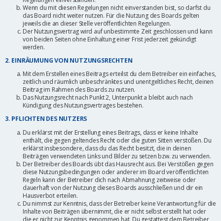
Wenn du mit diesen Regelungen nicht einverstanden bist, so darfst du
das Board nicht weiter nutzen. Für die Nutzung des Boards gelten
jeweils die an dieser Stelle veröffentlichten Regelungen.
Der Nutzungsvertrag wird auf unbestimmte Zeit geschlossen und kann
von beiden Seiten ohne Einhaltung einer Frist jederzeit gekündigt
werden.
2. EINRÄUMUNG VON NUTZUNGSRECHTEN
Mit dem Erstellen eines Beitrags erteilst du dem Betreiber ein einfaches,
zeitlich und räumlich unbeschränktes und unentgeltliches Recht, deinen
Beitrag im Rahmen des Boards zu nutzen.
Das Nutzungsrecht nach Punkt 2, Unterpunkt a bleibt auch nach
Kündigung des Nutzungsvertrages bestehen.
3. PFLICHTEN DES NUTZERS
Du erklärst mit der Erstellung eines Beitrags, dass er keine Inhalte
enthält, die gegen geltendes Recht oder die guten Sitten verstoßen. Du
erklärst insbesondere, dass du das Recht besitzt, die in deinen
Beiträgen verwendeten Links und Bilder zu setzen bzw. zu verwenden.
Der Betreiber des Boards übt das Hausrecht aus. Bei Verstößen gegen
diese Nutzungsbedingungen oder anderer im Board veröffentlichten
Regeln kann der Betreiber dich nach Abmahnung zeitweise oder
dauerhaft von der Nutzung dieses Boards ausschließen und dir ein
Hausverbot erteilen.
Du nimmst zur Kenntnis, dass der Betreiber keine Verantwortung für die
Inhalte von Beiträgen übernimmt, die er nicht selbst erstellt hat oder
die er nicht zur Kenntnis genommen hat. Du gestattest dem Betreiber,