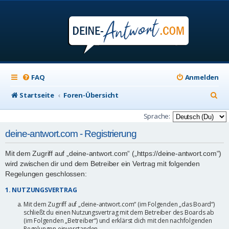
FAQ
Anmelden
S
Startseite
Foren-Übersicht
u
Sprache:
c
deine-antwort.com - Registrierung
h
Mit dem Zugriff auf „deine-antwort.com“ („https://deine-antwort.com“)
e
wird zwischen dir und dem Betreiber ein Vertrag mit folgenden
Regelungen geschlossen:
1. NUTZUNGSVERTRAG
Mit dem Zugriff auf „deine-antwort.com“ (im Folgenden „das Board“)
schließt du einen Nutzungsvertrag mit dem Betreiber des Boards ab
(im Folgenden „Betreiber“) und erklärst dich mit den nachfolgenden
Regelungen einverstanden.