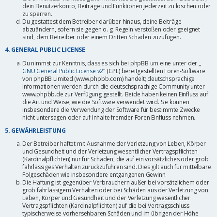
dein Benutzerkonto, Beiträge und Funktionen jederzeit zu löschen oder
zu sperren.
Du gestattest dem Betreiber darüber hinaus, deine Beiträge
abzuändern, sofern sie gegen o. g. Regeln verstoßen oder geeignet
sind, dem Betreiber oder einem Dritten Schaden zuzufügen.
4. GENERAL PUBLIC LICENSE
Du nimmst zur Kenntnis, dass es sich bei phpBB um eine unter der „
GNU General Public License v2
“ (GPL) bereitgestellten Foren-Software
von phpBB Limited (www.phpbb.com) handelt; deutschsprachige
Informationen werden durch die deutschsprachige Community unter
www.phpbb.de zur Verfügung gestellt. Beide haben keinen Einfluss auf
die Art und Weise, wie die Software verwendet wird. Sie können
insbesondere die Verwendung der Software für bestimmte Zwecke
nicht untersagen oder auf Inhalte fremder Foren Einfluss nehmen.
5. GEWÄHRLEISTUNG
Der Betreiber haftet mit Ausnahme der Verletzung von Leben, Körper
und Gesundheit und der Verletzung wesentlicher Vertragspflichten
(Kardinalpflichten) nur für Schäden, die auf ein vorsätzliches oder grob
fahrlässiges Verhalten zurückzuführen sind. Dies gilt auch für mittelbare
Folgeschäden wie insbesondere entgangenen Gewinn.
Die Haftung ist gegenüber Verbrauchern außer bei vorsätzlichem oder
grob fahrlässigem Verhalten oder bei Schäden aus der Verletzung von
Leben, Körper und Gesundheit und der Verletzung wesentlicher
Vertragspflichten (Kardinalpflichten) auf die bei Vertragsschluss
typischerweise vorhersehbaren Schäden und im übrigen der Höhe