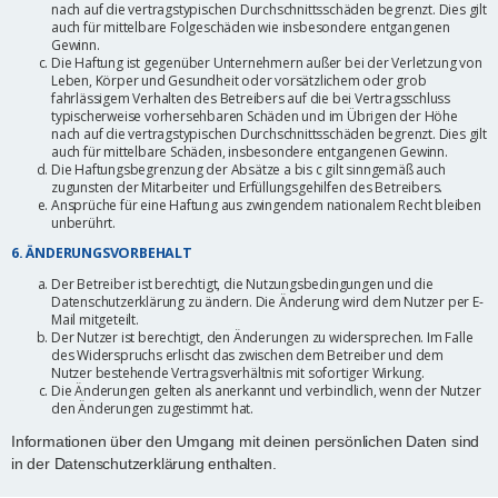
nach auf die vertragstypischen Durchschnittsschäden begrenzt. Dies gilt
auch für mittelbare Folgeschäden wie insbesondere entgangenen
Gewinn.
Die Haftung ist gegenüber Unternehmern außer bei der Verletzung von
Leben, Körper und Gesundheit oder vorsätzlichem oder grob
fahrlässigem Verhalten des Betreibers auf die bei Vertragsschluss
typischerweise vorhersehbaren Schäden und im Übrigen der Höhe
nach auf die vertragstypischen Durchschnittsschäden begrenzt. Dies gilt
auch für mittelbare Schäden, insbesondere entgangenen Gewinn.
Die Haftungsbegrenzung der Absätze a bis c gilt sinngemäß auch
zugunsten der Mitarbeiter und Erfüllungsgehilfen des Betreibers.
Ansprüche für eine Haftung aus zwingendem nationalem Recht bleiben
unberührt.
6. ÄNDERUNGSVORBEHALT
Der Betreiber ist berechtigt, die Nutzungsbedingungen und die
Datenschutzerklärung zu ändern. Die Änderung wird dem Nutzer per E-
Mail mitgeteilt.
Der Nutzer ist berechtigt, den Änderungen zu widersprechen. Im Falle
des Widerspruchs erlischt das zwischen dem Betreiber und dem
Nutzer bestehende Vertragsverhältnis mit sofortiger Wirkung.
Die Änderungen gelten als anerkannt und verbindlich, wenn der Nutzer
den Änderungen zugestimmt hat.
Informationen über den Umgang mit deinen persönlichen Daten sind
in der Datenschutzerklärung enthalten.