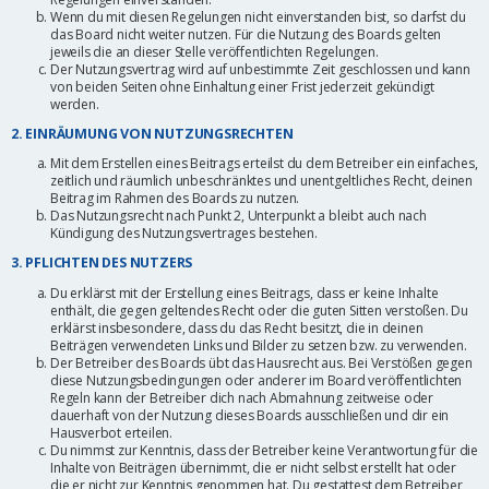
Wenn du mit diesen Regelungen nicht einverstanden bist, so darfst du
das Board nicht weiter nutzen. Für die Nutzung des Boards gelten
jeweils die an dieser Stelle veröffentlichten Regelungen.
Der Nutzungsvertrag wird auf unbestimmte Zeit geschlossen und kann
von beiden Seiten ohne Einhaltung einer Frist jederzeit gekündigt
werden.
2. EINRÄUMUNG VON NUTZUNGSRECHTEN
Mit dem Erstellen eines Beitrags erteilst du dem Betreiber ein einfaches,
zeitlich und räumlich unbeschränktes und unentgeltliches Recht, deinen
Beitrag im Rahmen des Boards zu nutzen.
Das Nutzungsrecht nach Punkt 2, Unterpunkt a bleibt auch nach
Kündigung des Nutzungsvertrages bestehen.
3. PFLICHTEN DES NUTZERS
Du erklärst mit der Erstellung eines Beitrags, dass er keine Inhalte
enthält, die gegen geltendes Recht oder die guten Sitten verstoßen. Du
erklärst insbesondere, dass du das Recht besitzt, die in deinen
Beiträgen verwendeten Links und Bilder zu setzen bzw. zu verwenden.
Der Betreiber des Boards übt das Hausrecht aus. Bei Verstößen gegen
diese Nutzungsbedingungen oder anderer im Board veröffentlichten
Regeln kann der Betreiber dich nach Abmahnung zeitweise oder
dauerhaft von der Nutzung dieses Boards ausschließen und dir ein
Hausverbot erteilen.
Du nimmst zur Kenntnis, dass der Betreiber keine Verantwortung für die
Inhalte von Beiträgen übernimmt, die er nicht selbst erstellt hat oder
die er nicht zur Kenntnis genommen hat. Du gestattest dem Betreiber,