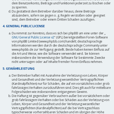
dein Benutzerkonto, Beiträge und Funktionen jederzeit zu löschen oder
zu sperren.
Du gestattest dem Betreiber darüber hinaus, deine Beiträge
abzuändern, sofern sie gegen o. g. Regeln verstoßen oder geeignet
sind, dem Betreiber oder einem Dritten Schaden zuzufügen.
4. GENERAL PUBLIC LICENSE
Du nimmst zur Kenntnis, dass es sich bei phpBB um eine unter der „
GNU General Public License v2
“ (GPL) bereitgestellten Foren-Software
von phpBB Limited (www.phpbb.com) handelt; deutschsprachige
Informationen werden durch die deutschsprachige Community unter
www.phpbb.de zur Verfügung gestellt. Beide haben keinen Einfluss auf
die Art und Weise, wie die Software verwendet wird. Sie können
insbesondere die Verwendung der Software für bestimmte Zwecke
nicht untersagen oder auf Inhalte fremder Foren Einfluss nehmen.
5. GEWÄHRLEISTUNG
Der Betreiber haftet mit Ausnahme der Verletzung von Leben, Körper
und Gesundheit und der Verletzung wesentlicher Vertragspflichten
(Kardinalpflichten) nur für Schäden, die auf ein vorsätzliches oder grob
fahrlässiges Verhalten zurückzuführen sind. Dies gilt auch für mittelbare
Folgeschäden wie insbesondere entgangenen Gewinn.
Die Haftung ist gegenüber Verbrauchern außer bei vorsätzlichem oder
grob fahrlässigem Verhalten oder bei Schäden aus der Verletzung von
Leben, Körper und Gesundheit und der Verletzung wesentlicher
Vertragspflichten (Kardinalpflichten) auf die bei Vertragsschluss
typischerweise vorhersehbaren Schäden und im übrigen der Höhe