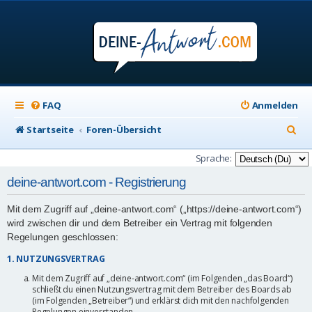
FAQ
Anmelden
S
Startseite
Foren-Übersicht
u
Sprache:
c
deine-antwort.com - Registrierung
h
Mit dem Zugriff auf „deine-antwort.com“ („https://deine-antwort.com“)
e
wird zwischen dir und dem Betreiber ein Vertrag mit folgenden
Regelungen geschlossen:
1. NUTZUNGSVERTRAG
Mit dem Zugriff auf „deine-antwort.com“ (im Folgenden „das Board“)
schließt du einen Nutzungsvertrag mit dem Betreiber des Boards ab
(im Folgenden „Betreiber“) und erklärst dich mit den nachfolgenden
Regelungen einverstanden.