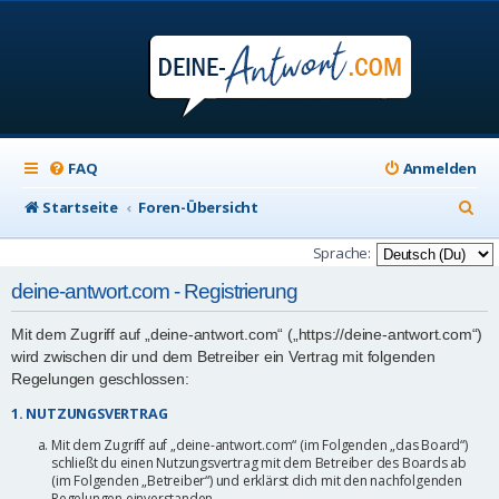
FAQ
Anmelden
S
Startseite
Foren-Übersicht
u
Sprache:
c
deine-antwort.com - Registrierung
h
Mit dem Zugriff auf „deine-antwort.com“ („https://deine-antwort.com“)
e
wird zwischen dir und dem Betreiber ein Vertrag mit folgenden
Regelungen geschlossen:
1. NUTZUNGSVERTRAG
Mit dem Zugriff auf „deine-antwort.com“ (im Folgenden „das Board“)
schließt du einen Nutzungsvertrag mit dem Betreiber des Boards ab
(im Folgenden „Betreiber“) und erklärst dich mit den nachfolgenden
Regelungen einverstanden.