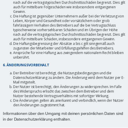
nach auf die vertragstypischen Durchschnittsschäden begrenzt. Dies gilt
auch für mittelbare Folgeschäden wie insbesondere entgangenen
Gewinn.
Die Haftung ist gegenüber Unternehmern außer bei der Verletzung von
Leben, Körper und Gesundheit oder vorsätzlichem oder grob
fahrlässigem Verhalten des Betreibers auf die bei Vertragsschluss
typischerweise vorhersehbaren Schäden und im Übrigen der Höhe
nach auf die vertragstypischen Durchschnittsschäden begrenzt. Dies gilt
auch für mittelbare Schäden, insbesondere entgangenen Gewinn.
Die Haftungsbegrenzung der Absätze a bis c gilt sinngemäß auch
zugunsten der Mitarbeiter und Erfüllungsgehilfen des Betreibers.
Ansprüche für eine Haftung aus zwingendem nationalem Recht bleiben
unberührt.
6. ÄNDERUNGSVORBEHALT
Der Betreiber ist berechtigt, die Nutzungsbedingungen und die
Datenschutzerklärung zu ändern. Die Änderung wird dem Nutzer per E-
Mail mitgeteilt.
Der Nutzer ist berechtigt, den Änderungen zu widersprechen. Im Falle
des Widerspruchs erlischt das zwischen dem Betreiber und dem
Nutzer bestehende Vertragsverhältnis mit sofortiger Wirkung.
Die Änderungen gelten als anerkannt und verbindlich, wenn der Nutzer
den Änderungen zugestimmt hat.
Informationen über den Umgang mit deinen persönlichen Daten sind
in der Datenschutzerklärung enthalten.