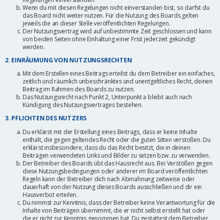
Wenn du mit diesen Regelungen nicht einverstanden bist, so darfst du
das Board nicht weiter nutzen. Für die Nutzung des Boards gelten
jeweils die an dieser Stelle veröffentlichten Regelungen.
Der Nutzungsvertrag wird auf unbestimmte Zeit geschlossen und kann
von beiden Seiten ohne Einhaltung einer Frist jederzeit gekündigt
werden.
2. EINRÄUMUNG VON NUTZUNGSRECHTEN
Mit dem Erstellen eines Beitrags erteilst du dem Betreiber ein einfaches,
zeitlich und räumlich unbeschränktes und unentgeltliches Recht, deinen
Beitrag im Rahmen des Boards zu nutzen.
Das Nutzungsrecht nach Punkt 2, Unterpunkt a bleibt auch nach
Kündigung des Nutzungsvertrages bestehen.
3. PFLICHTEN DES NUTZERS
Du erklärst mit der Erstellung eines Beitrags, dass er keine Inhalte
enthält, die gegen geltendes Recht oder die guten Sitten verstoßen. Du
erklärst insbesondere, dass du das Recht besitzt, die in deinen
Beiträgen verwendeten Links und Bilder zu setzen bzw. zu verwenden.
Der Betreiber des Boards übt das Hausrecht aus. Bei Verstößen gegen
diese Nutzungsbedingungen oder anderer im Board veröffentlichten
Regeln kann der Betreiber dich nach Abmahnung zeitweise oder
dauerhaft von der Nutzung dieses Boards ausschließen und dir ein
Hausverbot erteilen.
Du nimmst zur Kenntnis, dass der Betreiber keine Verantwortung für die
Inhalte von Beiträgen übernimmt, die er nicht selbst erstellt hat oder
die er nicht zur Kenntnis genommen hat. Du gestattest dem Betreiber,