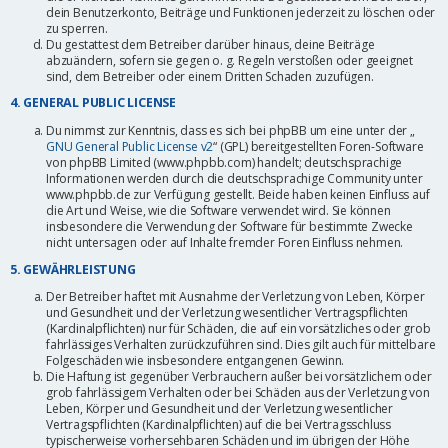
dein Benutzerkonto, Beiträge und Funktionen jederzeit zu löschen oder
zu sperren.
Du gestattest dem Betreiber darüber hinaus, deine Beiträge
abzuändern, sofern sie gegen o. g. Regeln verstoßen oder geeignet
sind, dem Betreiber oder einem Dritten Schaden zuzufügen.
4. GENERAL PUBLIC LICENSE
Du nimmst zur Kenntnis, dass es sich bei phpBB um eine unter der „
GNU General Public License v2
“ (GPL) bereitgestellten Foren-Software
von phpBB Limited (www.phpbb.com) handelt; deutschsprachige
Informationen werden durch die deutschsprachige Community unter
www.phpbb.de zur Verfügung gestellt. Beide haben keinen Einfluss auf
die Art und Weise, wie die Software verwendet wird. Sie können
insbesondere die Verwendung der Software für bestimmte Zwecke
nicht untersagen oder auf Inhalte fremder Foren Einfluss nehmen.
5. GEWÄHRLEISTUNG
Der Betreiber haftet mit Ausnahme der Verletzung von Leben, Körper
und Gesundheit und der Verletzung wesentlicher Vertragspflichten
(Kardinalpflichten) nur für Schäden, die auf ein vorsätzliches oder grob
fahrlässiges Verhalten zurückzuführen sind. Dies gilt auch für mittelbare
Folgeschäden wie insbesondere entgangenen Gewinn.
Die Haftung ist gegenüber Verbrauchern außer bei vorsätzlichem oder
grob fahrlässigem Verhalten oder bei Schäden aus der Verletzung von
Leben, Körper und Gesundheit und der Verletzung wesentlicher
Vertragspflichten (Kardinalpflichten) auf die bei Vertragsschluss
typischerweise vorhersehbaren Schäden und im übrigen der Höhe