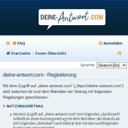
FAQ
Anmelden
S
Startseite
Foren-Übersicht
u
Sprache:
c
deine-antwort.com - Registrierung
h
Mit dem Zugriff auf „deine-antwort.com“ („https://deine-antwort.com“)
e
wird zwischen dir und dem Betreiber ein Vertrag mit folgenden
Regelungen geschlossen:
1. NUTZUNGSVERTRAG
Mit dem Zugriff auf „deine-antwort.com“ (im Folgenden „das Board“)
schließt du einen Nutzungsvertrag mit dem Betreiber des Boards ab
(im Folgenden „Betreiber“) und erklärst dich mit den nachfolgenden
Regelungen einverstanden.