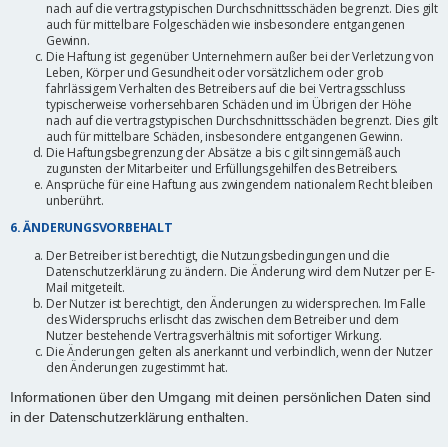
nach auf die vertragstypischen Durchschnittsschäden begrenzt. Dies gilt
auch für mittelbare Folgeschäden wie insbesondere entgangenen
Gewinn.
Die Haftung ist gegenüber Unternehmern außer bei der Verletzung von
Leben, Körper und Gesundheit oder vorsätzlichem oder grob
fahrlässigem Verhalten des Betreibers auf die bei Vertragsschluss
typischerweise vorhersehbaren Schäden und im Übrigen der Höhe
nach auf die vertragstypischen Durchschnittsschäden begrenzt. Dies gilt
auch für mittelbare Schäden, insbesondere entgangenen Gewinn.
Die Haftungsbegrenzung der Absätze a bis c gilt sinngemäß auch
zugunsten der Mitarbeiter und Erfüllungsgehilfen des Betreibers.
Ansprüche für eine Haftung aus zwingendem nationalem Recht bleiben
unberührt.
6. ÄNDERUNGSVORBEHALT
Der Betreiber ist berechtigt, die Nutzungsbedingungen und die
Datenschutzerklärung zu ändern. Die Änderung wird dem Nutzer per E-
Mail mitgeteilt.
Der Nutzer ist berechtigt, den Änderungen zu widersprechen. Im Falle
des Widerspruchs erlischt das zwischen dem Betreiber und dem
Nutzer bestehende Vertragsverhältnis mit sofortiger Wirkung.
Die Änderungen gelten als anerkannt und verbindlich, wenn der Nutzer
den Änderungen zugestimmt hat.
Informationen über den Umgang mit deinen persönlichen Daten sind
in der Datenschutzerklärung enthalten.