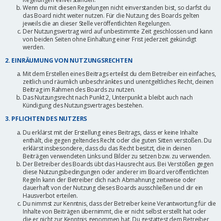
Wenn du mit diesen Regelungen nicht einverstanden bist, so darfst du
das Board nicht weiter nutzen. Für die Nutzung des Boards gelten
jeweils die an dieser Stelle veröffentlichten Regelungen.
Der Nutzungsvertrag wird auf unbestimmte Zeit geschlossen und kann
von beiden Seiten ohne Einhaltung einer Frist jederzeit gekündigt
werden.
2. EINRÄUMUNG VON NUTZUNGSRECHTEN
Mit dem Erstellen eines Beitrags erteilst du dem Betreiber ein einfaches,
zeitlich und räumlich unbeschränktes und unentgeltliches Recht, deinen
Beitrag im Rahmen des Boards zu nutzen.
Das Nutzungsrecht nach Punkt 2, Unterpunkt a bleibt auch nach
Kündigung des Nutzungsvertrages bestehen.
3. PFLICHTEN DES NUTZERS
Du erklärst mit der Erstellung eines Beitrags, dass er keine Inhalte
enthält, die gegen geltendes Recht oder die guten Sitten verstoßen. Du
erklärst insbesondere, dass du das Recht besitzt, die in deinen
Beiträgen verwendeten Links und Bilder zu setzen bzw. zu verwenden.
Der Betreiber des Boards übt das Hausrecht aus. Bei Verstößen gegen
diese Nutzungsbedingungen oder anderer im Board veröffentlichten
Regeln kann der Betreiber dich nach Abmahnung zeitweise oder
dauerhaft von der Nutzung dieses Boards ausschließen und dir ein
Hausverbot erteilen.
Du nimmst zur Kenntnis, dass der Betreiber keine Verantwortung für die
Inhalte von Beiträgen übernimmt, die er nicht selbst erstellt hat oder
die er nicht zur Kenntnis genommen hat. Du gestattest dem Betreiber,