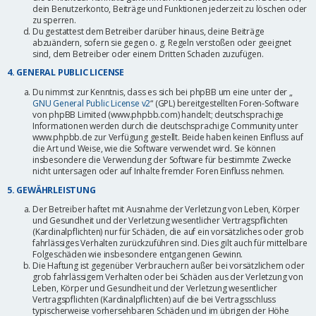
dein Benutzerkonto, Beiträge und Funktionen jederzeit zu löschen oder
zu sperren.
Du gestattest dem Betreiber darüber hinaus, deine Beiträge
abzuändern, sofern sie gegen o. g. Regeln verstoßen oder geeignet
sind, dem Betreiber oder einem Dritten Schaden zuzufügen.
4. GENERAL PUBLIC LICENSE
Du nimmst zur Kenntnis, dass es sich bei phpBB um eine unter der „
GNU General Public License v2
“ (GPL) bereitgestellten Foren-Software
von phpBB Limited (www.phpbb.com) handelt; deutschsprachige
Informationen werden durch die deutschsprachige Community unter
www.phpbb.de zur Verfügung gestellt. Beide haben keinen Einfluss auf
die Art und Weise, wie die Software verwendet wird. Sie können
insbesondere die Verwendung der Software für bestimmte Zwecke
nicht untersagen oder auf Inhalte fremder Foren Einfluss nehmen.
5. GEWÄHRLEISTUNG
Der Betreiber haftet mit Ausnahme der Verletzung von Leben, Körper
und Gesundheit und der Verletzung wesentlicher Vertragspflichten
(Kardinalpflichten) nur für Schäden, die auf ein vorsätzliches oder grob
fahrlässiges Verhalten zurückzuführen sind. Dies gilt auch für mittelbare
Folgeschäden wie insbesondere entgangenen Gewinn.
Die Haftung ist gegenüber Verbrauchern außer bei vorsätzlichem oder
grob fahrlässigem Verhalten oder bei Schäden aus der Verletzung von
Leben, Körper und Gesundheit und der Verletzung wesentlicher
Vertragspflichten (Kardinalpflichten) auf die bei Vertragsschluss
typischerweise vorhersehbaren Schäden und im übrigen der Höhe