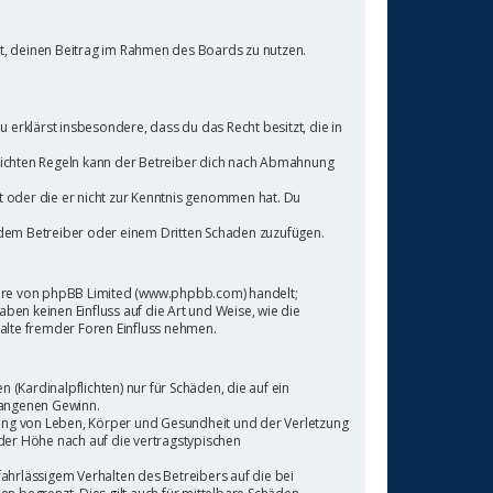
cht, deinen Beitrag im Rahmen des Boards zu nutzen.
Du erklärst insbesondere, dass du das Recht besitzt, die in
lichten Regeln kann der Betreiber dich nach Abmahnung
at oder die er nicht zur Kenntnis genommen hat. Du
, dem Betreiber oder einem Dritten Schaden zuzufügen.
tware von phpBB Limited (www.phpbb.com) handelt;
n keinen Einfluss auf die Art und Weise, wie die
alte fremder Foren Einfluss nehmen.
(Kardinalpflichten) nur für Schäden, die auf ein
tgangenen Gewinn.
zung von Leben, Körper und Gesundheit und der Verletzung
 der Höhe nach auf die vertragstypischen
hrlässigem Verhalten des Betreibers auf die bei