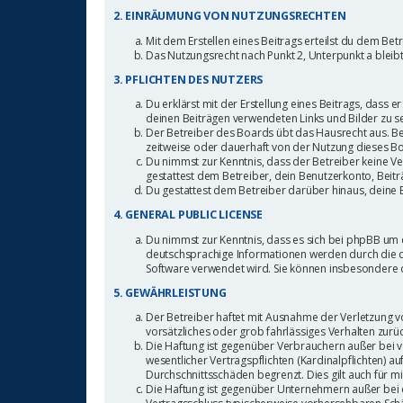
2. EINRÄUMUNG VON NUTZUNGSRECHTEN
Mit dem Erstellen eines Beitrags erteilst du dem Be
Das Nutzungsrecht nach Punkt 2, Unterpunkt a blei
3. PFLICHTEN DES NUTZERS
Du erklärst mit der Erstellung eines Beitrags, dass e
deinen Beiträgen verwendeten Links und Bilder zu s
Der Betreiber des Boards übt das Hausrecht aus. B
zeitweise oder dauerhaft von der Nutzung dieses Bo
Du nimmst zur Kenntnis, dass der Betreiber keine Ver
gestattest dem Betreiber, dein Benutzerkonto, Beitr
Du gestattest dem Betreiber darüber hinaus, deine 
4. GENERAL PUBLIC LICENSE
Du nimmst zur Kenntnis, dass es sich bei phpBB um e
deutschsprachige Informationen werden durch die d
Software verwendet wird. Sie können insbesondere 
5. GEWÄHRLEISTUNG
Der Betreiber haftet mit Ausnahme der Verletzung vo
vorsätzliches oder grob fahrlässiges Verhalten zur
Die Haftung ist gegenüber Verbrauchern außer bei 
wesentlicher Vertragspflichten (Kardinalpflichten) 
Durchschnittsschäden begrenzt. Dies gilt auch für
Die Haftung ist gegenüber Unternehmern außer bei d