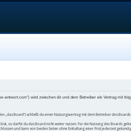
eine-antwort.com“) wird zwischen dir und dem Betreiber ein Vertrag mit 
en „das Board“) schließt du einen Nutzungsvertrag mit dem Betreiber des Boards a
st, so darfst du das Board nicht weiter nutzen. Für die Nutzung des Boards gelten 
hlossen und kann von beiden Seiten ohne Einhaltung einer Frist jederzeit gekündi