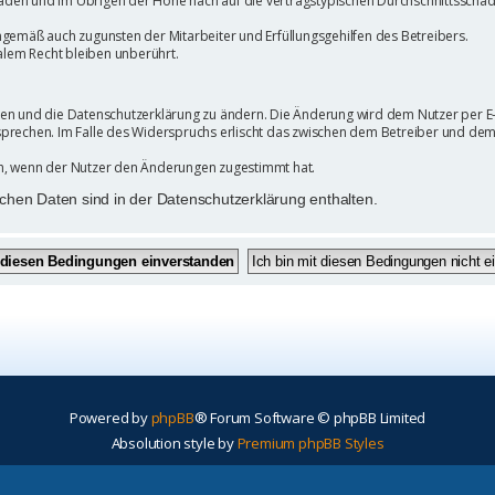
den und im Übrigen der Höhe nach auf die vertragstypischen Durchschnittsschäden
ngemäß auch zugunsten der Mitarbeiter und Erfüllungsgehilfen des Betreibers.
lem Recht bleiben unberührt.
gen und die Datenschutzerklärung zu ändern. Die Änderung wird dem Nutzer per E-M
sprechen. Im Falle des Widerspruchs erlischt das zwischen dem Betreiber und dem
ch, wenn der Nutzer den Änderungen zugestimmt hat.
chen Daten sind in der Datenschutzerklärung enthalten.
Powered by
phpBB
® Forum Software © phpBB Limited
Absolution style by
Premium phpBB Styles
Deutsche Übersetzung durch
phpBB.de