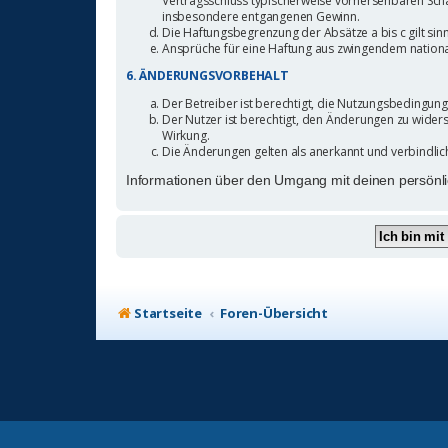
Vertragsschluss typischerweise vorhersehbaren Schä
insbesondere entgangenen Gewinn.
Die Haftungsbegrenzung der Absätze a bis c gilt sin
Ansprüche für eine Haftung aus zwingendem nationa
6. ÄNDERUNGSVORBEHALT
Der Betreiber ist berechtigt, die Nutzungsbedingun
Der Nutzer ist berechtigt, den Änderungen zu wider
Wirkung.
Die Änderungen gelten als anerkannt und verbindli
Informationen über den Umgang mit deinen persönli
Startseite
Foren-Übersicht