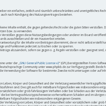
treiber ein einfaches, zeitlich und räumlich unbeschränktes und unentgeltliches Re
bt auch nach Kündigung des Nutzungsvertrages bestehen.
r keine Inhalte enthält, die gegen geltendes Recht oder die guten Sitten verstoßen. 
etzen bzw. zu verwenden.
ei Verstößen gegen diese Nutzungsbedingungen oder anderer im Board veröffent
ards ausschließen und dir ein Hausverbot erteilen.
antwortung für die Inhalte von Beiträgen übernimmt, die er nicht selbst erstellt h
äge und Funktionen jederzeit zu löschen oder zu sperren.
Beiträge abzuändern, sofern sie gegen o. g. Regeln verstoßen oder geeignet sind
ine unter der „
GNU General Public License v2
“ (GPL) bereitgestellten Foren-Sof
eutschsprachige Community unter www.phpbb.de zur Verfügung gestellt. Beide habe
die Verwendung der Software für bestimmte Zwecke nicht untersagen oder auf Inh
n Leben, Körper und Gesundheit und der Verletzung wesentlicher Vertragspflichten 
ückzuführen sind. Dies gilt auch für mittelbare Folgeschäden wie insbesondere en
vorsätzlichem oder grob fahrlässigem Verhalten oder bei Schäden aus der Verlet
auf die bei Vertragsschluss typischerweise vorhersehbaren Schäden und im übrigen
 mittelbare Folgeschäden wie insbesondere entgangenen Gewinn.
er Verletzung von Leben, Körper und Gesundheit oder vorsätzlichem oder grob fa