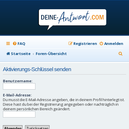
FAQ
Registrieren
Anmelden
S
Startseite
Foren-Übersicht
u
Aktivierungs-Schlüssel senden
c
h
Benutzername:
e
E-Mail-Adresse:
Du musst die E-Mail-Adresse angeben, die in deinem Profil hinterlegt ist.
Diese hast du bei der Registrierung angegeben oder nachträglich in
deinem persönlichen Bereich geändert.