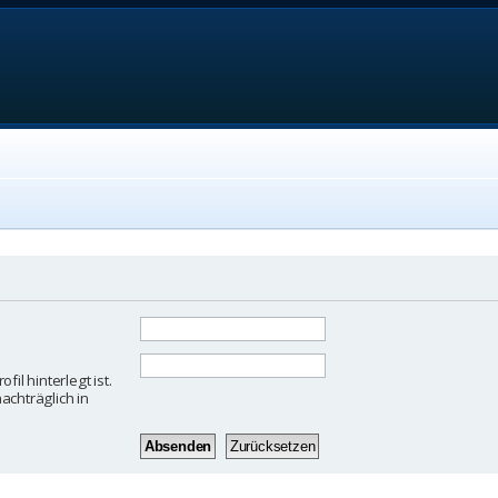
il hinterlegt ist.
achträglich in