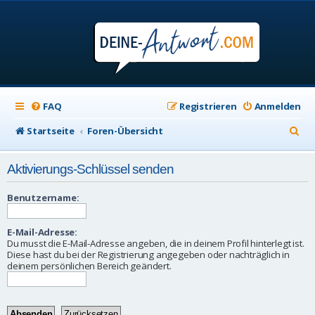
FAQ
Registrieren
Anmelden
S
Startseite
Foren-Übersicht
u
Aktivierungs-Schlüssel senden
c
h
Benutzername:
e
E-Mail-Adresse:
Du musst die E-Mail-Adresse angeben, die in deinem Profil hinterlegt ist.
Diese hast du bei der Registrierung angegeben oder nachträglich in
deinem persönlichen Bereich geändert.