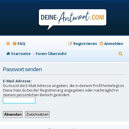
FAQ
Registrieren
Anmelden
S
Startseite
Foren-Übersicht
u
Passwort senden
c
h
E-Mail-Adresse:
Du musst die E-Mail-Adresse angeben, die in deinem Profil hinterlegt ist.
e
Diese hast du bei der Registrierung angegeben oder nachträglich in
deinem persönlichen Bereich geändert.