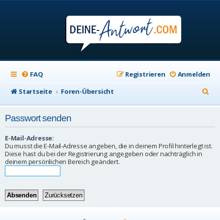
FAQ
Registrieren
Anmelden
S
Startseite
Foren-Übersicht
u
Passwort senden
c
h
E-Mail-Adresse:
Du musst die E-Mail-Adresse angeben, die in deinem Profil hinterlegt ist.
e
Diese hast du bei der Registrierung angegeben oder nachträglich in
deinem persönlichen Bereich geändert.