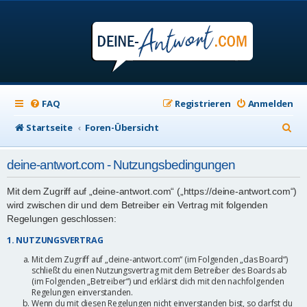
FAQ
Registrieren
Anmelden
S
Startseite
Foren-Übersicht
u
deine-antwort.com - Nutzungsbedingungen
c
h
Mit dem Zugriff auf „deine-antwort.com“ („https://deine-antwort.com“)
wird zwischen dir und dem Betreiber ein Vertrag mit folgenden
e
Regelungen geschlossen:
1. NUTZUNGSVERTRAG
Mit dem Zugriff auf „deine-antwort.com“ (im Folgenden „das Board“)
schließt du einen Nutzungsvertrag mit dem Betreiber des Boards ab
(im Folgenden „Betreiber“) und erklärst dich mit den nachfolgenden
Regelungen einverstanden.
Wenn du mit diesen Regelungen nicht einverstanden bist, so darfst du