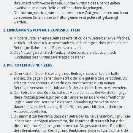
das Board nicht weiter nutzen. Für die Nutzung des Boards gelten
jeweils die an dieser Stelle veröffentlichten Regelungen.
Der Nutzungsvertrag wird auf unbestimmte Zeit geschlossen und kann
von beiden Seiten ohne Einhaltung einer Frist jederzeit gekündigt
werden.
2. EINRÄUMUNG VON NUTZUNGSRECHTEN
Mit dem Erstellen eines Beitrags erteilst du dem Betreiber ein einfaches,
zeitlich und räumlich unbeschränktes und unentgeltliches Recht, deinen
Beitrag im Rahmen des Boards zu nutzen.
Das Nutzungsrecht nach Punkt 2, Unterpunkt a bleibt auch nach
Kündigung des Nutzungsvertrages bestehen.
3. PFLICHTEN DES NUTZERS
Du erklärst mit der Erstellung eines Beitrags, dass er keine Inhalte
enthält, die gegen geltendes Recht oder die guten Sitten verstoßen. Du
erklärst insbesondere, dass du das Recht besitzt, die in deinen
Beiträgen verwendeten Links und Bilder zu setzen bzw. zu verwenden.
Der Betreiber des Boards übt das Hausrecht aus. Bei Verstößen gegen
diese Nutzungsbedingungen oder anderer im Board veröffentlichten
Regeln kann der Betreiber dich nach Abmahnung zeitweise oder
dauerhaft von der Nutzung dieses Boards ausschließen und dir ein
Hausverbot erteilen.
Du nimmst zur Kenntnis, dass der Betreiber keine Verantwortung für die
Inhalte von Beiträgen übernimmt, die er nicht selbst erstellt hat oder
die er nicht zur Kenntnis genommen hat. Du gestattest dem Betreiber,
dein Benutzerkonto, Beiträge und Funktionen jederzeit zu löschen oder