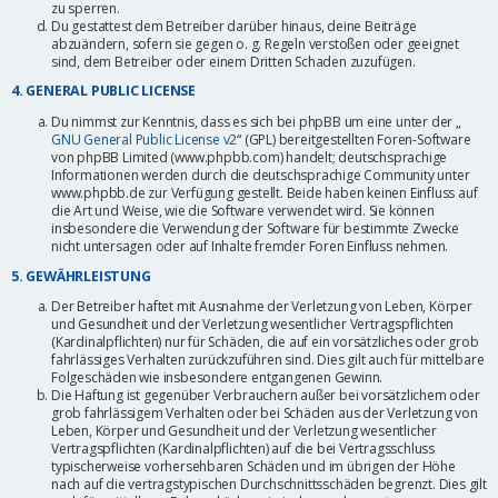
zu sperren.
Du gestattest dem Betreiber darüber hinaus, deine Beiträge
abzuändern, sofern sie gegen o. g. Regeln verstoßen oder geeignet
sind, dem Betreiber oder einem Dritten Schaden zuzufügen.
4. GENERAL PUBLIC LICENSE
Du nimmst zur Kenntnis, dass es sich bei phpBB um eine unter der „
GNU General Public License v2
“ (GPL) bereitgestellten Foren-Software
von phpBB Limited (www.phpbb.com) handelt; deutschsprachige
Informationen werden durch die deutschsprachige Community unter
www.phpbb.de zur Verfügung gestellt. Beide haben keinen Einfluss auf
die Art und Weise, wie die Software verwendet wird. Sie können
insbesondere die Verwendung der Software für bestimmte Zwecke
nicht untersagen oder auf Inhalte fremder Foren Einfluss nehmen.
5. GEWÄHRLEISTUNG
Der Betreiber haftet mit Ausnahme der Verletzung von Leben, Körper
und Gesundheit und der Verletzung wesentlicher Vertragspflichten
(Kardinalpflichten) nur für Schäden, die auf ein vorsätzliches oder grob
fahrlässiges Verhalten zurückzuführen sind. Dies gilt auch für mittelbare
Folgeschäden wie insbesondere entgangenen Gewinn.
Die Haftung ist gegenüber Verbrauchern außer bei vorsätzlichem oder
grob fahrlässigem Verhalten oder bei Schäden aus der Verletzung von
Leben, Körper und Gesundheit und der Verletzung wesentlicher
Vertragspflichten (Kardinalpflichten) auf die bei Vertragsschluss
typischerweise vorhersehbaren Schäden und im übrigen der Höhe
nach auf die vertragstypischen Durchschnittsschäden begrenzt. Dies gilt