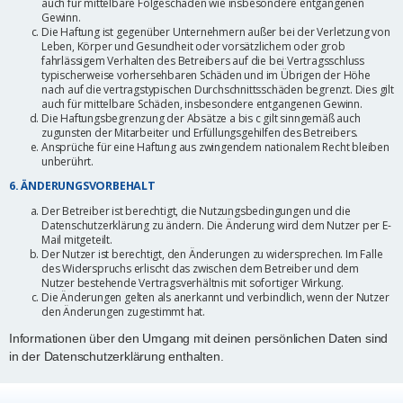
auch für mittelbare Folgeschäden wie insbesondere entgangenen
Gewinn.
Die Haftung ist gegenüber Unternehmern außer bei der Verletzung von
Leben, Körper und Gesundheit oder vorsätzlichem oder grob
fahrlässigem Verhalten des Betreibers auf die bei Vertragsschluss
typischerweise vorhersehbaren Schäden und im Übrigen der Höhe
nach auf die vertragstypischen Durchschnittsschäden begrenzt. Dies gilt
auch für mittelbare Schäden, insbesondere entgangenen Gewinn.
Die Haftungsbegrenzung der Absätze a bis c gilt sinngemäß auch
zugunsten der Mitarbeiter und Erfüllungsgehilfen des Betreibers.
Ansprüche für eine Haftung aus zwingendem nationalem Recht bleiben
unberührt.
6. ÄNDERUNGSVORBEHALT
Der Betreiber ist berechtigt, die Nutzungsbedingungen und die
Datenschutzerklärung zu ändern. Die Änderung wird dem Nutzer per E-
Mail mitgeteilt.
Der Nutzer ist berechtigt, den Änderungen zu widersprechen. Im Falle
des Widerspruchs erlischt das zwischen dem Betreiber und dem
Nutzer bestehende Vertragsverhältnis mit sofortiger Wirkung.
Die Änderungen gelten als anerkannt und verbindlich, wenn der Nutzer
den Änderungen zugestimmt hat.
Informationen über den Umgang mit deinen persönlichen Daten sind
in der Datenschutzerklärung enthalten.