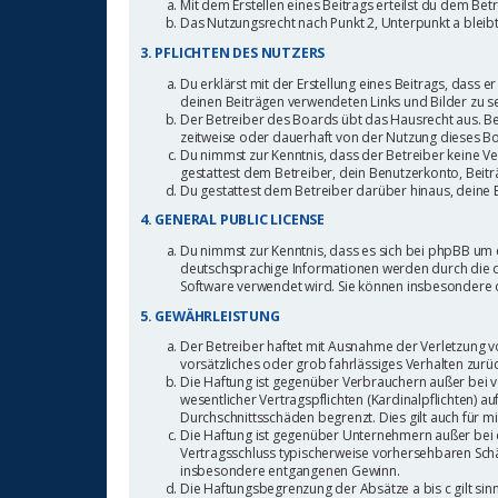
Mit dem Erstellen eines Beitrags erteilst du dem Be
Das Nutzungsrecht nach Punkt 2, Unterpunkt a blei
3. PFLICHTEN DES NUTZERS
Du erklärst mit der Erstellung eines Beitrags, dass e
deinen Beiträgen verwendeten Links und Bilder zu s
Der Betreiber des Boards übt das Hausrecht aus. B
zeitweise oder dauerhaft von der Nutzung dieses Bo
Du nimmst zur Kenntnis, dass der Betreiber keine Ver
gestattest dem Betreiber, dein Benutzerkonto, Beitr
Du gestattest dem Betreiber darüber hinaus, deine 
4. GENERAL PUBLIC LICENSE
Du nimmst zur Kenntnis, dass es sich bei phpBB um e
deutschsprachige Informationen werden durch die d
Software verwendet wird. Sie können insbesondere 
5. GEWÄHRLEISTUNG
Der Betreiber haftet mit Ausnahme der Verletzung vo
vorsätzliches oder grob fahrlässiges Verhalten zur
Die Haftung ist gegenüber Verbrauchern außer bei 
wesentlicher Vertragspflichten (Kardinalpflichten) 
Durchschnittsschäden begrenzt. Dies gilt auch für
Die Haftung ist gegenüber Unternehmern außer bei d
Vertragsschluss typischerweise vorhersehbaren Schä
insbesondere entgangenen Gewinn.
Die Haftungsbegrenzung der Absätze a bis c gilt sin