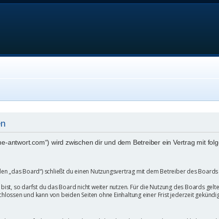
en
eine-antwort.com“) wird zwischen dir und dem Betreiber ein Vertrag mit 
en „das Board“) schließt du einen Nutzungsvertrag mit dem Betreiber des Boards a
st, so darfst du das Board nicht weiter nutzen. Für die Nutzung des Boards gelten 
hlossen und kann von beiden Seiten ohne Einhaltung einer Frist jederzeit gekündi