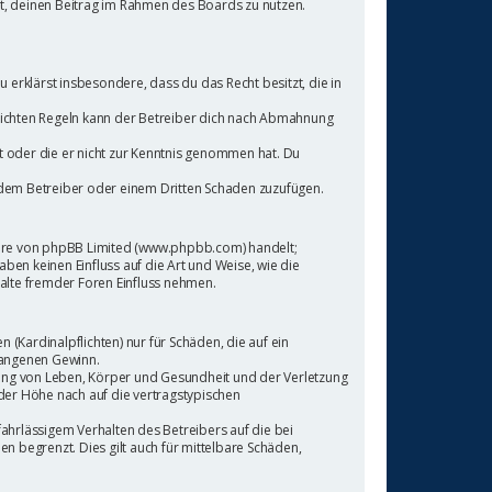
cht, deinen Beitrag im Rahmen des Boards zu nutzen.
Du erklärst insbesondere, dass du das Recht besitzt, die in
lichten Regeln kann der Betreiber dich nach Abmahnung
at oder die er nicht zur Kenntnis genommen hat. Du
, dem Betreiber oder einem Dritten Schaden zuzufügen.
tware von phpBB Limited (www.phpbb.com) handelt;
n keinen Einfluss auf die Art und Weise, wie die
alte fremder Foren Einfluss nehmen.
(Kardinalpflichten) nur für Schäden, die auf ein
tgangenen Gewinn.
zung von Leben, Körper und Gesundheit und der Verletzung
 der Höhe nach auf die vertragstypischen
hrlässigem Verhalten des Betreibers auf die bei
 begrenzt. Dies gilt auch für mittelbare Schäden,