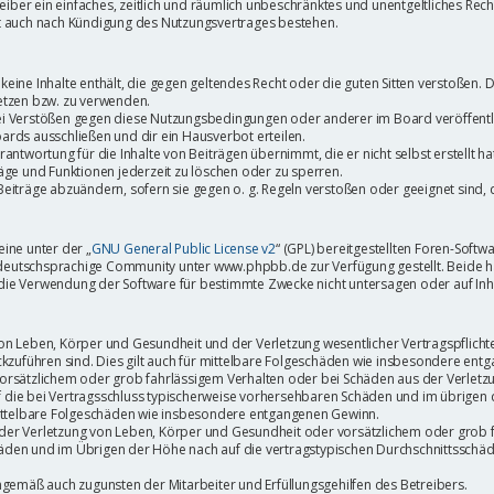
treiber ein einfaches, zeitlich und räumlich unbeschränktes und unentgeltliches Re
bt auch nach Kündigung des Nutzungsvertrages bestehen.
r keine Inhalte enthält, die gegen geltendes Recht oder die guten Sitten verstoßen. 
etzen bzw. zu verwenden.
ei Verstößen gegen diese Nutzungsbedingungen oder anderer im Board veröffent
ards ausschließen und dir ein Hausverbot erteilen.
antwortung für die Inhalte von Beiträgen übernimmt, die er nicht selbst erstellt h
äge und Funktionen jederzeit zu löschen oder zu sperren.
Beiträge abzuändern, sofern sie gegen o. g. Regeln verstoßen oder geeignet sind
ine unter der „
GNU General Public License v2
“ (GPL) bereitgestellten Foren-Sof
eutschsprachige Community unter www.phpbb.de zur Verfügung gestellt. Beide habe
die Verwendung der Software für bestimmte Zwecke nicht untersagen oder auf Inh
n Leben, Körper und Gesundheit und der Verletzung wesentlicher Vertragspflichten 
ückzuführen sind. Dies gilt auch für mittelbare Folgeschäden wie insbesondere en
vorsätzlichem oder grob fahrlässigem Verhalten oder bei Schäden aus der Verlet
auf die bei Vertragsschluss typischerweise vorhersehbaren Schäden und im übrigen
 mittelbare Folgeschäden wie insbesondere entgangenen Gewinn.
er Verletzung von Leben, Körper und Gesundheit oder vorsätzlichem oder grob fa
den und im Übrigen der Höhe nach auf die vertragstypischen Durchschnittsschäden
ngemäß auch zugunsten der Mitarbeiter und Erfüllungsgehilfen des Betreibers.