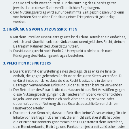
das Board nicht weiter nutzen. Für die Nutzung des Boards gelten
jeweils die an dieser Stelle veröffentlichten Regelungen.
Der Nutzungsvertrag wird auf unbestimmte Zeit geschlossen und kann
von beiden Seiten ohne Einhaltung einer Frist jederzeit gekündigt
werden.
2. EINRÄUMUNG VON NUTZUNGSRECHTEN
Mit dem Erstellen eines Beitrags erteilst du dem Betreiber ein einfaches,
zeitlich und räumlich unbeschränktes und unentgeltliches Recht, deinen
Beitrag im Rahmen des Boards zu nutzen.
Das Nutzungsrecht nach Punkt 2, Unterpunkt a bleibt auch nach
Kündigung des Nutzungsvertrages bestehen.
3. PFLICHTEN DES NUTZERS
Du erklärst mit der Erstellung eines Beitrags, dass er keine Inhalte
enthält, die gegen geltendes Recht oder die guten Sitten verstoßen. Du
erklärst insbesondere, dass du das Recht besitzt, die in deinen
Beiträgen verwendeten Links und Bilder zu setzen bzw. zu verwenden.
Der Betreiber des Boards übt das Hausrecht aus. Bei Verstößen gegen
diese Nutzungsbedingungen oder anderer im Board veröffentlichten
Regeln kann der Betreiber dich nach Abmahnung zeitweise oder
dauerhaft von der Nutzung dieses Boards ausschließen und dir ein
Hausverbot erteilen.
Du nimmst zur Kenntnis, dass der Betreiber keine Verantwortung für die
Inhalte von Beiträgen übernimmt, die er nicht selbst erstellt hat oder
die er nicht zur Kenntnis genommen hat. Du gestattest dem Betreiber,
dein Benutzerkonto, Beiträge und Funktionen jederzeit zu löschen oder