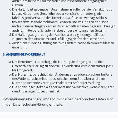
auch für mittelbare Folgeschäden wie insbesondere entgangenen
Gewinn.
Die Haftung ist gegenüber Unternehmern außer bei der Verletzung von
Leben, Körper und Gesundheit oder vorsätzlichem oder grob
fahrlässigem Verhalten des Betreibers auf die bei Vertragsschluss
typischerweise vorhersehbaren Schäden und im Übrigen der Höhe
nach auf die vertragstypischen Durchschnittsschäden begrenzt. Dies gilt
auch für mittelbare Schäden, insbesondere entgangenen Gewinn.
Die Haftungsbegrenzung der Absätze a bis c gilt sinngemäß auch
zugunsten der Mitarbeiter und Erfüllungsgehilfen des Betreibers.
Ansprüche für eine Haftung aus zwingendem nationalem Recht bleiben
unberührt.
6. ÄNDERUNGSVORBEHALT
Der Betreiber ist berechtigt, die Nutzungsbedingungen und die
Datenschutzerklärung zu ändern. Die Änderung wird dem Nutzer per E-
Mail mitgeteilt.
Der Nutzer ist berechtigt, den Änderungen zu widersprechen. Im Falle
des Widerspruchs erlischt das zwischen dem Betreiber und dem
Nutzer bestehende Vertragsverhältnis mit sofortiger Wirkung.
Die Änderungen gelten als anerkannt und verbindlich, wenn der Nutzer
den Änderungen zugestimmt hat.
Informationen über den Umgang mit deinen persönlichen Daten sind
in der Datenschutzerklärung enthalten.