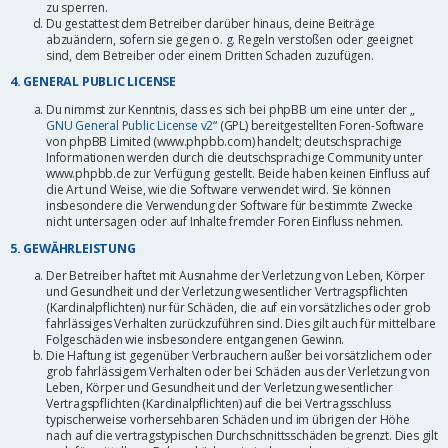
zu sperren.
Du gestattest dem Betreiber darüber hinaus, deine Beiträge
abzuändern, sofern sie gegen o. g. Regeln verstoßen oder geeignet
sind, dem Betreiber oder einem Dritten Schaden zuzufügen.
4. GENERAL PUBLIC LICENSE
Du nimmst zur Kenntnis, dass es sich bei phpBB um eine unter der „
GNU General Public License v2
“ (GPL) bereitgestellten Foren-Software
von phpBB Limited (www.phpbb.com) handelt; deutschsprachige
Informationen werden durch die deutschsprachige Community unter
www.phpbb.de zur Verfügung gestellt. Beide haben keinen Einfluss auf
die Art und Weise, wie die Software verwendet wird. Sie können
insbesondere die Verwendung der Software für bestimmte Zwecke
nicht untersagen oder auf Inhalte fremder Foren Einfluss nehmen.
5. GEWÄHRLEISTUNG
Der Betreiber haftet mit Ausnahme der Verletzung von Leben, Körper
und Gesundheit und der Verletzung wesentlicher Vertragspflichten
(Kardinalpflichten) nur für Schäden, die auf ein vorsätzliches oder grob
fahrlässiges Verhalten zurückzuführen sind. Dies gilt auch für mittelbare
Folgeschäden wie insbesondere entgangenen Gewinn.
Die Haftung ist gegenüber Verbrauchern außer bei vorsätzlichem oder
grob fahrlässigem Verhalten oder bei Schäden aus der Verletzung von
Leben, Körper und Gesundheit und der Verletzung wesentlicher
Vertragspflichten (Kardinalpflichten) auf die bei Vertragsschluss
typischerweise vorhersehbaren Schäden und im übrigen der Höhe
nach auf die vertragstypischen Durchschnittsschäden begrenzt. Dies gilt