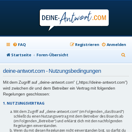
FAQ
Registrieren
Anmelden
S
Startseite
Foren-Übersicht
u
deine-antwort.com - Nutzungsbedingungen
c
h
Mit dem Zugriff auf „deine-antwort.com“ („https://deine-antwort.com“)
wird zwischen dir und dem Betreiber ein Vertrag mit folgenden
e
Regelungen geschlossen:
1. NUTZUNGSVERTRAG
Mit dem Zugriff auf „deine-antwort.com“ (im Folgenden „das Board“)
schließt du einen Nutzungsvertrag mit dem Betreiber des Boards ab
(im Folgenden „Betreiber“) und erklärst dich mit den nachfolgenden
Regelungen einverstanden.
Wenn du mit diesen Regelungen nicht einverstanden bist, so darfst du