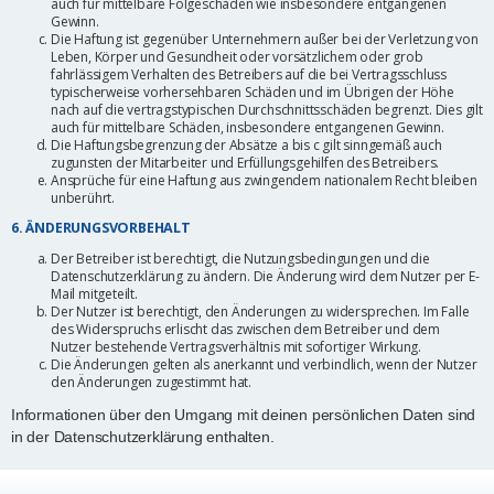
auch für mittelbare Folgeschäden wie insbesondere entgangenen
Gewinn.
Die Haftung ist gegenüber Unternehmern außer bei der Verletzung von
Leben, Körper und Gesundheit oder vorsätzlichem oder grob
fahrlässigem Verhalten des Betreibers auf die bei Vertragsschluss
typischerweise vorhersehbaren Schäden und im Übrigen der Höhe
nach auf die vertragstypischen Durchschnittsschäden begrenzt. Dies gilt
auch für mittelbare Schäden, insbesondere entgangenen Gewinn.
Die Haftungsbegrenzung der Absätze a bis c gilt sinngemäß auch
zugunsten der Mitarbeiter und Erfüllungsgehilfen des Betreibers.
Ansprüche für eine Haftung aus zwingendem nationalem Recht bleiben
unberührt.
6. ÄNDERUNGSVORBEHALT
Der Betreiber ist berechtigt, die Nutzungsbedingungen und die
Datenschutzerklärung zu ändern. Die Änderung wird dem Nutzer per E-
Mail mitgeteilt.
Der Nutzer ist berechtigt, den Änderungen zu widersprechen. Im Falle
des Widerspruchs erlischt das zwischen dem Betreiber und dem
Nutzer bestehende Vertragsverhältnis mit sofortiger Wirkung.
Die Änderungen gelten als anerkannt und verbindlich, wenn der Nutzer
den Änderungen zugestimmt hat.
Informationen über den Umgang mit deinen persönlichen Daten sind
in der Datenschutzerklärung enthalten.