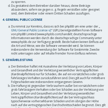
zu sperren.
Du gestattest dem Betreiber darüber hinaus, deine Beiträge
abzuändern, sofern sie gegen o. g. Regeln verstoßen oder geeignet
sind, dem Betreiber oder einem Dritten Schaden zuzufügen.
4. GENERAL PUBLIC LICENSE
Du nimmst zur Kenntnis, dass es sich bei phpBB um eine unter der „
GNU General Public License v2
“ (GPL) bereitgestellten Foren-Software
von phpBB Limited (www.phpbb.com) handelt; deutschsprachige
Informationen werden durch die deutschsprachige Community unter
www.phpbb.de zur Verfügung gestellt. Beide haben keinen Einfluss auf
die Art und Weise, wie die Software verwendet wird. Sie können
insbesondere die Verwendung der Software für bestimmte Zwecke
nicht untersagen oder auf Inhalte fremder Foren Einfluss nehmen.
5. GEWÄHRLEISTUNG
Der Betreiber haftet mit Ausnahme der Verletzung von Leben, Körper
und Gesundheit und der Verletzung wesentlicher Vertragspflichten
(Kardinalpflichten) nur für Schäden, die auf ein vorsätzliches oder grob
fahrlässiges Verhalten zurückzuführen sind. Dies gilt auch für mittelbare
Folgeschäden wie insbesondere entgangenen Gewinn.
Die Haftung ist gegenüber Verbrauchern außer bei vorsätzlichem oder
grob fahrlässigem Verhalten oder bei Schäden aus der Verletzung von
Leben, Körper und Gesundheit und der Verletzung wesentlicher
Vertragspflichten (Kardinalpflichten) auf die bei Vertragsschluss
typischerweise vorhersehbaren Schäden und im übrigen der Höhe
nach auf die vertragstypischen Durchschnittsschäden begrenzt. Dies gilt