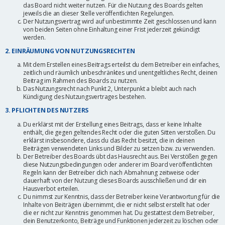
das Board nicht weiter nutzen. Für die Nutzung des Boards gelten
jeweils die an dieser Stelle veröffentlichten Regelungen.
Der Nutzungsvertrag wird auf unbestimmte Zeit geschlossen und kann
von beiden Seiten ohne Einhaltung einer Frist jederzeit gekündigt
werden.
2. EINRÄUMUNG VON NUTZUNGSRECHTEN
Mit dem Erstellen eines Beitrags erteilst du dem Betreiber ein einfaches,
zeitlich und räumlich unbeschränktes und unentgeltliches Recht, deinen
Beitrag im Rahmen des Boards zu nutzen.
Das Nutzungsrecht nach Punkt 2, Unterpunkt a bleibt auch nach
Kündigung des Nutzungsvertrages bestehen.
3. PFLICHTEN DES NUTZERS
Du erklärst mit der Erstellung eines Beitrags, dass er keine Inhalte
enthält, die gegen geltendes Recht oder die guten Sitten verstoßen. Du
erklärst insbesondere, dass du das Recht besitzt, die in deinen
Beiträgen verwendeten Links und Bilder zu setzen bzw. zu verwenden.
Der Betreiber des Boards übt das Hausrecht aus. Bei Verstößen gegen
diese Nutzungsbedingungen oder anderer im Board veröffentlichten
Regeln kann der Betreiber dich nach Abmahnung zeitweise oder
dauerhaft von der Nutzung dieses Boards ausschließen und dir ein
Hausverbot erteilen.
Du nimmst zur Kenntnis, dass der Betreiber keine Verantwortung für die
Inhalte von Beiträgen übernimmt, die er nicht selbst erstellt hat oder
die er nicht zur Kenntnis genommen hat. Du gestattest dem Betreiber,
dein Benutzerkonto, Beiträge und Funktionen jederzeit zu löschen oder