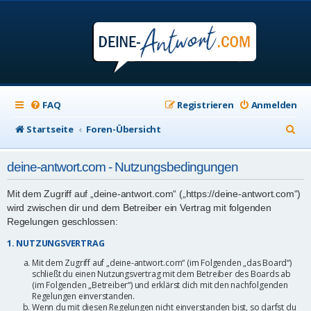
FAQ
Registrieren
Anmelden
S
Startseite
Foren-Übersicht
u
deine-antwort.com - Nutzungsbedingungen
c
h
Mit dem Zugriff auf „deine-antwort.com“ („https://deine-antwort.com“)
wird zwischen dir und dem Betreiber ein Vertrag mit folgenden
e
Regelungen geschlossen:
1. NUTZUNGSVERTRAG
Mit dem Zugriff auf „deine-antwort.com“ (im Folgenden „das Board“)
schließt du einen Nutzungsvertrag mit dem Betreiber des Boards ab
(im Folgenden „Betreiber“) und erklärst dich mit den nachfolgenden
Regelungen einverstanden.
Wenn du mit diesen Regelungen nicht einverstanden bist, so darfst du