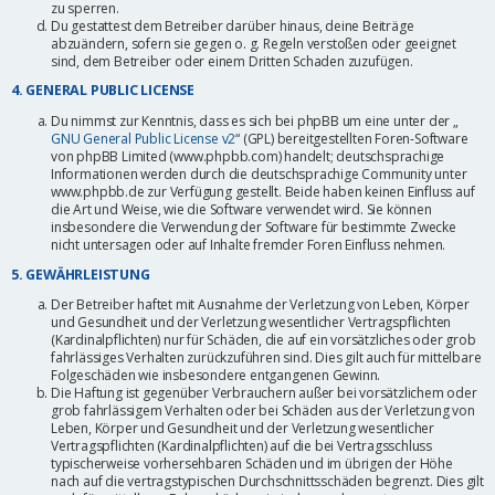
zu sperren.
Du gestattest dem Betreiber darüber hinaus, deine Beiträge
abzuändern, sofern sie gegen o. g. Regeln verstoßen oder geeignet
sind, dem Betreiber oder einem Dritten Schaden zuzufügen.
4. GENERAL PUBLIC LICENSE
Du nimmst zur Kenntnis, dass es sich bei phpBB um eine unter der „
GNU General Public License v2
“ (GPL) bereitgestellten Foren-Software
von phpBB Limited (www.phpbb.com) handelt; deutschsprachige
Informationen werden durch die deutschsprachige Community unter
www.phpbb.de zur Verfügung gestellt. Beide haben keinen Einfluss auf
die Art und Weise, wie die Software verwendet wird. Sie können
insbesondere die Verwendung der Software für bestimmte Zwecke
nicht untersagen oder auf Inhalte fremder Foren Einfluss nehmen.
5. GEWÄHRLEISTUNG
Der Betreiber haftet mit Ausnahme der Verletzung von Leben, Körper
und Gesundheit und der Verletzung wesentlicher Vertragspflichten
(Kardinalpflichten) nur für Schäden, die auf ein vorsätzliches oder grob
fahrlässiges Verhalten zurückzuführen sind. Dies gilt auch für mittelbare
Folgeschäden wie insbesondere entgangenen Gewinn.
Die Haftung ist gegenüber Verbrauchern außer bei vorsätzlichem oder
grob fahrlässigem Verhalten oder bei Schäden aus der Verletzung von
Leben, Körper und Gesundheit und der Verletzung wesentlicher
Vertragspflichten (Kardinalpflichten) auf die bei Vertragsschluss
typischerweise vorhersehbaren Schäden und im übrigen der Höhe
nach auf die vertragstypischen Durchschnittsschäden begrenzt. Dies gilt