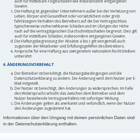
auch für mittelbare Folgeschäden wie insbesondere entgangenen
Gewinn.
Die Haftung ist gegenüber Unternehmern außer bei der Verletzung von
Leben, Körper und Gesundheit oder vorsätzlichem oder grob
fahrlässigem Verhalten des Betreibers auf die bei Vertragsschluss
typischerweise vorhersehbaren Schäden und im Übrigen der Höhe
nach auf die vertragstypischen Durchschnittsschäden begrenzt. Dies gilt
auch für mittelbare Schäden, insbesondere entgangenen Gewinn.
Die Haftungsbegrenzung der Absätze a bis c gilt sinngemäß auch
zugunsten der Mitarbeiter und Erfüllungsgehilfen des Betreibers.
Ansprüche für eine Haftung aus zwingendem nationalem Recht bleiben
unberührt.
6. ÄNDERUNGSVORBEHALT
Der Betreiber ist berechtigt, die Nutzungsbedingungen und die
Datenschutzerklärung zu ändern. Die Änderung wird dem Nutzer per E-
Mail mitgeteilt.
Der Nutzer ist berechtigt, den Änderungen zu widersprechen. Im Falle
des Widerspruchs erlischt das zwischen dem Betreiber und dem
Nutzer bestehende Vertragsverhältnis mit sofortiger Wirkung.
Die Änderungen gelten als anerkannt und verbindlich, wenn der Nutzer
den Änderungen zugestimmt hat.
Informationen über den Umgang mit deinen persönlichen Daten sind
in der Datenschutzerklärung enthalten.