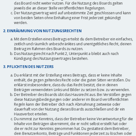
das Board nicht weiter nutzen. Für die Nutzung des Boards gelten
jeweils die an dieser Stelle veröffentlichten Regelungen.
Der Nutzungsvertrag wird auf unbestimmte Zeit geschlossen und kann
von beiden Seiten ohne Einhaltung einer Frist jederzeit gekündigt
werden.
2. EINRÄUMUNG VON NUTZUNGSRECHTEN
Mit dem Erstellen eines Beitrags erteilst du dem Betreiber ein einfaches,
zeitlich und räumlich unbeschränktes und unentgeltliches Recht, deinen
Beitrag im Rahmen des Boards zu nutzen.
Das Nutzungsrecht nach Punkt 2, Unterpunkt a bleibt auch nach
Kündigung des Nutzungsvertrages bestehen.
3. PFLICHTEN DES NUTZERS
Du erklärst mit der Erstellung eines Beitrags, dass er keine Inhalte
enthält, die gegen geltendes Recht oder die guten Sitten verstoßen. Du
erklärst insbesondere, dass du das Recht besitzt, die in deinen
Beiträgen verwendeten Links und Bilder zu setzen bzw. zu verwenden.
Der Betreiber des Boards übt das Hausrecht aus. Bei Verstößen gegen
diese Nutzungsbedingungen oder anderer im Board veröffentlichten
Regeln kann der Betreiber dich nach Abmahnung zeitweise oder
dauerhaft von der Nutzung dieses Boards ausschließen und dir ein
Hausverbot erteilen.
Du nimmst zur Kenntnis, dass der Betreiber keine Verantwortung für die
Inhalte von Beiträgen übernimmt, die er nicht selbst erstellt hat oder
die er nicht zur Kenntnis genommen hat. Du gestattest dem Betreiber,
dein Benutzerkonto, Beiträge und Funktionen jederzeit zu löschen oder