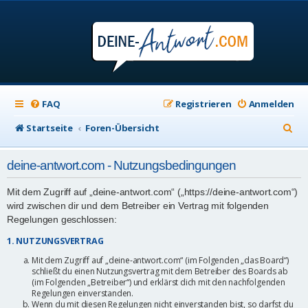
FAQ
Registrieren
Anmelden
S
Startseite
Foren-Übersicht
u
deine-antwort.com - Nutzungsbedingungen
c
h
Mit dem Zugriff auf „deine-antwort.com“ („https://deine-antwort.com“)
wird zwischen dir und dem Betreiber ein Vertrag mit folgenden
e
Regelungen geschlossen:
1. NUTZUNGSVERTRAG
Mit dem Zugriff auf „deine-antwort.com“ (im Folgenden „das Board“)
schließt du einen Nutzungsvertrag mit dem Betreiber des Boards ab
(im Folgenden „Betreiber“) und erklärst dich mit den nachfolgenden
Regelungen einverstanden.
Wenn du mit diesen Regelungen nicht einverstanden bist, so darfst du