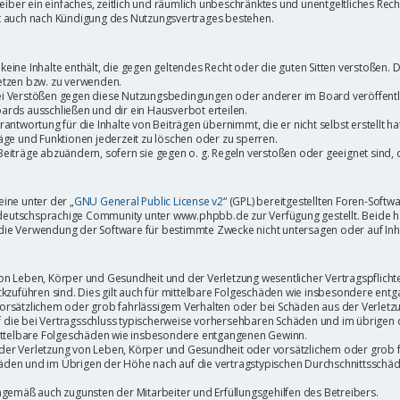
treiber ein einfaches, zeitlich und räumlich unbeschränktes und unentgeltliches Re
bt auch nach Kündigung des Nutzungsvertrages bestehen.
r keine Inhalte enthält, die gegen geltendes Recht oder die guten Sitten verstoßen. 
etzen bzw. zu verwenden.
ei Verstößen gegen diese Nutzungsbedingungen oder anderer im Board veröffent
ards ausschließen und dir ein Hausverbot erteilen.
antwortung für die Inhalte von Beiträgen übernimmt, die er nicht selbst erstellt h
äge und Funktionen jederzeit zu löschen oder zu sperren.
Beiträge abzuändern, sofern sie gegen o. g. Regeln verstoßen oder geeignet sind
ine unter der „
GNU General Public License v2
“ (GPL) bereitgestellten Foren-Sof
eutschsprachige Community unter www.phpbb.de zur Verfügung gestellt. Beide habe
die Verwendung der Software für bestimmte Zwecke nicht untersagen oder auf Inh
n Leben, Körper und Gesundheit und der Verletzung wesentlicher Vertragspflichten 
ückzuführen sind. Dies gilt auch für mittelbare Folgeschäden wie insbesondere en
vorsätzlichem oder grob fahrlässigem Verhalten oder bei Schäden aus der Verlet
auf die bei Vertragsschluss typischerweise vorhersehbaren Schäden und im übrigen
 mittelbare Folgeschäden wie insbesondere entgangenen Gewinn.
er Verletzung von Leben, Körper und Gesundheit oder vorsätzlichem oder grob fa
den und im Übrigen der Höhe nach auf die vertragstypischen Durchschnittsschäden
ngemäß auch zugunsten der Mitarbeiter und Erfüllungsgehilfen des Betreibers.