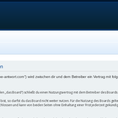
en
eine-antwort.com“) wird zwischen dir und dem Betreiber ein Vertrag mit 
en „das Board“) schließt du einen Nutzungsvertrag mit dem Betreiber des Boards a
st, so darfst du das Board nicht weiter nutzen. Für die Nutzung des Boards gelten 
hlossen und kann von beiden Seiten ohne Einhaltung einer Frist jederzeit gekündi