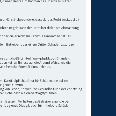
cht, deinen Beitrag im Rahmen des Boards zu nutzen.
Du erklärst insbesondere, dass du das Recht besitzt, die in
lichten Regeln kann der Betreiber dich nach Abmahnung
at oder die er nicht zur Kenntnis genommen hat. Du
, dem Betreiber oder einem Dritten Schaden zuzufügen.
tware von phpBB Limited (www.phpbb.com) handelt;
n keinen Einfluss auf die Art und Weise, wie die
alte fremder Foren Einfluss nehmen.
(Kardinalpflichten) nur für Schäden, die auf ein
tgangenen Gewinn.
zung von Leben, Körper und Gesundheit und der Verletzung
 der Höhe nach auf die vertragstypischen
hrlässigem Verhalten des Betreibers auf die bei
 begrenzt. Dies gilt auch für mittelbare Schäden,