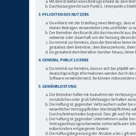
Mit dem Erstellen eines Beitrags erteilst du dem Be
Das Nutzungsrecht nach Punkt 2, Unterpunkt a blei
3. PFLICHTEN DES NUTZERS
Du erklärst mit der Erstellung eines Beitrags, dass e
deinen Beiträgen verwendeten Links und Bilder zu s
Der Betreiber des Boards übt das Hausrecht aus. B
zeitweise oder dauerhaft von der Nutzung dieses Bo
Du nimmst zur Kenntnis, dass der Betreiber keine Ver
gestattest dem Betreiber, dein Benutzerkonto, Beitr
Du gestattest dem Betreiber darüber hinaus, deine 
4. GENERAL PUBLIC LICENSE
Du nimmst zur Kenntnis, dass es sich bei phpBB um e
deutschsprachige Informationen werden durch die d
Software verwendet wird. Sie können insbesondere 
5. GEWÄHRLEISTUNG
Der Betreiber haftet mit Ausnahme der Verletzung vo
vorsätzliches oder grob fahrlässiges Verhalten zur
Die Haftung ist gegenüber Verbrauchern außer bei 
wesentlicher Vertragspflichten (Kardinalpflichten) 
Durchschnittsschäden begrenzt. Dies gilt auch für
Die Haftung ist gegenüber Unternehmern außer bei d
Vertragsschluss typischerweise vorhersehbaren Schä
insbesondere entgangenen Gewinn.
Die Haftungsbegrenzung der Absätze a bis c gilt sin