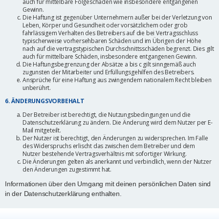
auch für mittelbare Folgeschäden wie insbesondere entgangenen
Gewinn.
Die Haftung ist gegenüber Unternehmern außer bei der Verletzung von
Leben, Körper und Gesundheit oder vorsätzlichem oder grob
fahrlässigem Verhalten des Betreibers auf die bei Vertragsschluss
typischerweise vorhersehbaren Schäden und im Übrigen der Höhe
nach auf die vertragstypischen Durchschnittsschäden begrenzt. Dies gilt
auch für mittelbare Schäden, insbesondere entgangenen Gewinn.
Die Haftungsbegrenzung der Absätze a bis c gilt sinngemäß auch
zugunsten der Mitarbeiter und Erfüllungsgehilfen des Betreibers.
Ansprüche für eine Haftung aus zwingendem nationalem Recht bleiben
unberührt.
6. ÄNDERUNGSVORBEHALT
Der Betreiber ist berechtigt, die Nutzungsbedingungen und die
Datenschutzerklärung zu ändern. Die Änderung wird dem Nutzer per E-
Mail mitgeteilt.
Der Nutzer ist berechtigt, den Änderungen zu widersprechen. Im Falle
des Widerspruchs erlischt das zwischen dem Betreiber und dem
Nutzer bestehende Vertragsverhältnis mit sofortiger Wirkung.
Die Änderungen gelten als anerkannt und verbindlich, wenn der Nutzer
den Änderungen zugestimmt hat.
Informationen über den Umgang mit deinen persönlichen Daten sind
in der Datenschutzerklärung enthalten.