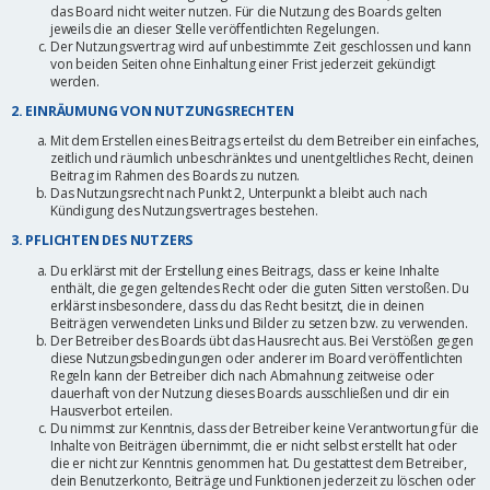
das Board nicht weiter nutzen. Für die Nutzung des Boards gelten
jeweils die an dieser Stelle veröffentlichten Regelungen.
Der Nutzungsvertrag wird auf unbestimmte Zeit geschlossen und kann
von beiden Seiten ohne Einhaltung einer Frist jederzeit gekündigt
werden.
2. EINRÄUMUNG VON NUTZUNGSRECHTEN
Mit dem Erstellen eines Beitrags erteilst du dem Betreiber ein einfaches,
zeitlich und räumlich unbeschränktes und unentgeltliches Recht, deinen
Beitrag im Rahmen des Boards zu nutzen.
Das Nutzungsrecht nach Punkt 2, Unterpunkt a bleibt auch nach
Kündigung des Nutzungsvertrages bestehen.
3. PFLICHTEN DES NUTZERS
Du erklärst mit der Erstellung eines Beitrags, dass er keine Inhalte
enthält, die gegen geltendes Recht oder die guten Sitten verstoßen. Du
erklärst insbesondere, dass du das Recht besitzt, die in deinen
Beiträgen verwendeten Links und Bilder zu setzen bzw. zu verwenden.
Der Betreiber des Boards übt das Hausrecht aus. Bei Verstößen gegen
diese Nutzungsbedingungen oder anderer im Board veröffentlichten
Regeln kann der Betreiber dich nach Abmahnung zeitweise oder
dauerhaft von der Nutzung dieses Boards ausschließen und dir ein
Hausverbot erteilen.
Du nimmst zur Kenntnis, dass der Betreiber keine Verantwortung für die
Inhalte von Beiträgen übernimmt, die er nicht selbst erstellt hat oder
die er nicht zur Kenntnis genommen hat. Du gestattest dem Betreiber,
dein Benutzerkonto, Beiträge und Funktionen jederzeit zu löschen oder