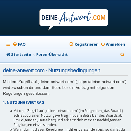
FAQ
Registrieren
Anmelden
S
Startseite
Foren-Übersicht
u
deine-antwort.com - Nutzungsbedingungen
c
h
Mit dem Zugriff auf „deine-antwort.com“ („https://deine-antwort.com“)
wird zwischen dir und dem Betreiber ein Vertrag mit folgenden
e
Regelungen geschlossen:
1. NUTZUNGSVERTRAG
Mit dem Zugriff auf „deine-antwort.com“ (im Folgenden „das Board“)
schließt du einen Nutzungsvertrag mit dem Betreiber des Boards ab
(im Folgenden „Betreiber“) und erklärst dich mit den nachfolgenden
Regelungen einverstanden.
Wenn du mit diesen Regelungen nicht einverstanden bist, so darfst du