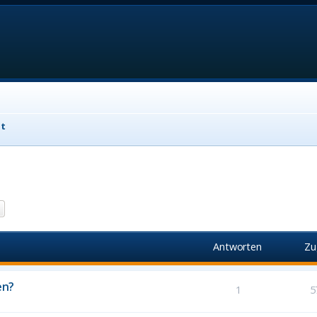
it
he
Erweiterte Suche
Antworten
Zu
en?
1
5