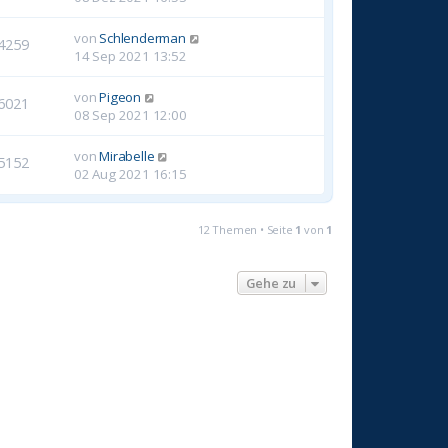
von
Schlenderman
4259
14 Sep 2021 13:52
von
Pigeon
6021
08 Sep 2021 12:00
von
Mirabelle
5152
02 Aug 2021 16:15
12 Themen • Seite
1
von
1
Gehe zu