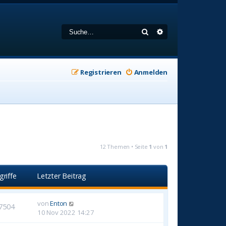
Suche
Erweiterte Suche
Registrieren
Anmelden
12 Themen • Seite
1
von
1
griffe
Letzter Beitrag
von
Enton
7504
10 Nov 2022 14:27