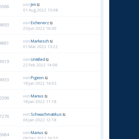
von
Jim
5068
01 Aug 2022 13:08
von
Eichenerz
4693
20 Jun 2022 16:00
von
Markesch
4881
01 Mär 2022 13:22
von
Untitled
3619
22 Feb 2022 14:08
von
Pigeon
4933
18 Jan 2022 14:03
von
Marius
5396
18 Jan 2022 11:18
von
Schwachmatikus
7276
06 Jan 2022 12:18
von
Marius
5684
08 Dez 2021 16:53