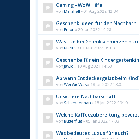
Gaming - WoW Hilfe
von
Marshall
»
01 Aug 2022 12:34
Geschenk Ideen für den Nachbarn
von
Enton
»
20 Jun 2022 10:28
Was tun bei Gelenkschmerzen durc
von
Marius
»
01 Mär 2022 09:03
Geschenke für ein Kindergartenki
von
Jawid
»
10 Aug 2021 14:53
Ab wann Entdeckergeist beim Kind
von
WerWieWas
»
18 Jan 2022 13:05
Unsichere Nachbarschaft
von
Schlenderman
»
18 Jan 2022 09:19
Welche Kaffeezubereitung bevorz
von
Butterflug
»
05 Jan 2022 17:03
Was bedeutet Luxus für euch?