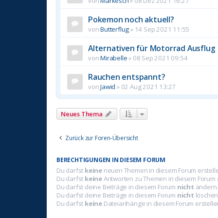
von
Markesch
»
08 Dez 2021 16:27
Pokemon noch aktuell?
von
Butterflug
»
14 Sep 2021 11:55
Alternativen für Motorrad Ausflug
von
Mirabelle
»
08 Sep 2021 09:54
Rauchen entspannt?
von
Jawid
»
02 Aug 2021 13:27
Neues Thema
Zurück zur Foren-Übersicht
BERECHTIGUNGEN IN DIESEM FORUM
Du darfst
keine
neuen Themen in diesem Forum erstell
Du darfst
keine
Antworten zu Themen in diesem Forum e
Du darfst deine Beiträge in diesem Forum
nicht
ändern
Du darfst deine Beiträge in diesem Forum
nicht
löschen
Du darfst
keine
Dateianhänge in diesem Forum erstelle