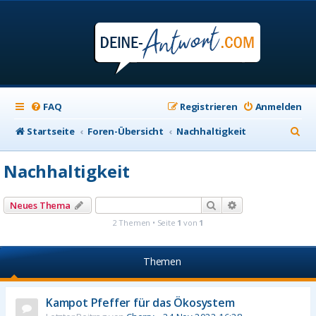
FAQ
Registrieren
Anmelden
S
Startseite
Foren-Übersicht
Nachhaltigkeit
u
Nachhaltigkeit
c
h
Suche
Erweiterte Suche
Neues Thema
e
2 Themen • Seite
1
von
1
Themen
Kampot Pfeffer für das Ökosystem