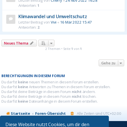
Letzter Beitrag von
Cherry
«
24 Nov 2022 16:28
Antworten:
1
Klimawandel und Umweltschutz
Letzter Beitrag von
Vivi
«
16 Mär 2022 15:47
Antworten:
2
Neues Thema
2 Themen • Seite
1
von
1
Gehe zu
BERECHTIGUNGEN IN DIESEM FORUM
Du darfst
keine
neuen Themen in diesem Forum erstellen.
Du darfst
keine
Antworten zu Themen in diesem Forum erstellen.
Du darfst deine Beiträge in diesem Forum
nicht
ändern.
Du darfst deine Beiträge in diesem Forum
nicht
löschen.
Du darfst
keine
Dateianhänge in diesem Forum erstellen.
Startseite
Foren-Übersicht
Alle Zeiten sind
UTC+02:00
Diese Website nutzt Cookies, um dir den