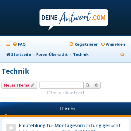
FAQ
Registrieren
Anmelden
S
Startseite
Foren-Übersicht
Technik
u
Technik
c
h
Suche
Erweiterte Suche
Neues Thema
e
9 Themen • Seite
1
von
1
Themen
Empfehlung für Montagevorrichtung gesucht