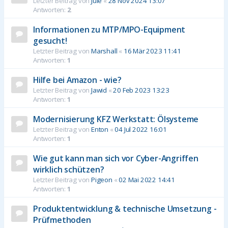
Letzter Beitrag von
Jule
«
28 Nov 2024 13:07
Antworten:
2
Informationen zu MTP/MPO-Equipment
gesucht!
Letzter Beitrag von
Marshall
«
16 Mär 2023 11:41
Antworten:
1
Hilfe bei Amazon - wie?
Letzter Beitrag von
Jawid
«
20 Feb 2023 13:23
Antworten:
1
Modernisierung KFZ Werkstatt: Ölsysteme
Letzter Beitrag von
Enton
«
04 Jul 2022 16:01
Antworten:
1
Wie gut kann man sich vor Cyber-Angriffen
wirklich schützen?
Letzter Beitrag von
Pigeon
«
02 Mai 2022 14:41
Antworten:
1
Produktentwicklung & technische Umsetzung -
Prüfmethoden