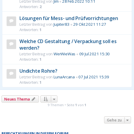
Letzter Beitrag von
Jim
«
28 Feb 2022 10:11
Antworten:
2
Lösungen für Mess- und Prüfvorrichtungen
Letzter Beitrag von
Jupiter83
«
29 Okt 2021 11:27
Antworten:
1
Welche CD Gestaltung / Verpackung soll es
werden?
Letzter Beitrag von
WerWieWas
«
09 Jul 2021 15:30
Antworten:
1
Undichte Rohre?
Letzter Beitrag von
LunaArcana
«
07 Jul 2021 15:39
Antworten:
1
Neues Thema
9 Themen • Seite
1
von
1
Gehe zu
BERECHTIGUNGEN IN DIESEM FORUM