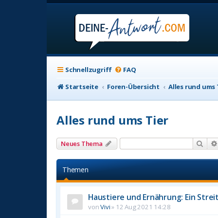
Schnellzugriff
FAQ
Startseite
Foren-Übersicht
Alles rund ums 
Alles rund ums Tier
Suc
Neues Thema
Themen
Haustiere und Ernährung: Ein Stre
von
Vivi
»
12 Aug 2021 14:28