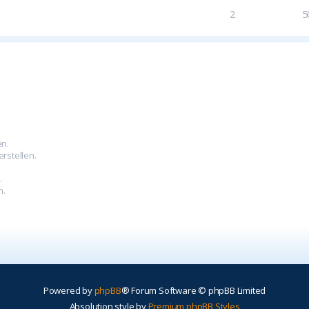
2
5
en.
rstellen.
.
.
n.
Powered by
phpBB
® Forum Software © phpBB Limited
Absolution style by
Premium phpBB Styles