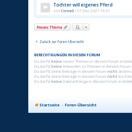
Tochter will eigenes Pferd
von
Conrad
»
07 Dez 2021 16:31
Neues Thema
Zurück zur Foren-Übersicht
BERECHTIGUNGEN IN DIESEM FORUM
Du darfst
keine
neuen Themen in diesem Forum erstell
Du darfst
keine
Antworten zu Themen in diesem Forum e
Du darfst deine Beiträge in diesem Forum
nicht
ändern
Du darfst deine Beiträge in diesem Forum
nicht
löschen
Du darfst
keine
Dateianhänge in diesem Forum erstelle
Startseite
Foren-Übersicht