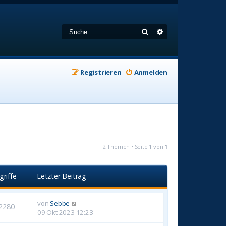
Suche
Erweiterte Suche
Registrieren
Anmelden
2 Themen • Seite
1
von
1
griffe
Letzter Beitrag
von
Sebbe
2280
09 Okt 2023 12:23