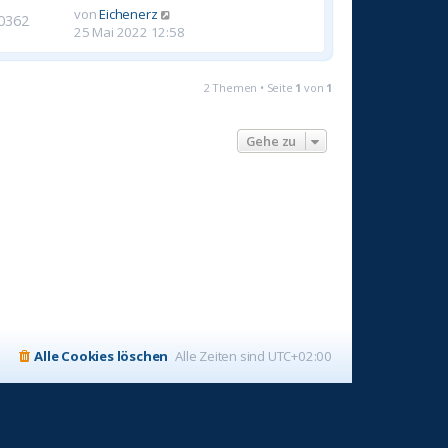
von
Eichenerz
0362
25 Mai 2022 12:58
2 Themen • Seite
1
von
1
Gehe zu
Alle Cookies löschen
Alle Zeiten sind
UTC+02:00