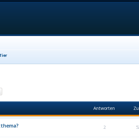
Tier
he
Erweiterte Suche
Antworten
Zu
itthema?
2
5