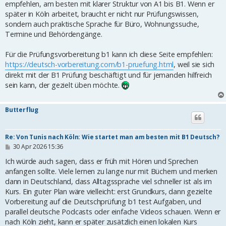
empfehlen, am besten mit klarer Struktur von A1 bis B1. Wenn er
r
später in Köln arbeitet, braucht er nicht nur Prüfungswissen,
a
g
sondern auch praktische Sprache für Büro, Wohnungssuche,
Termine und Behördengänge.
Für die Prüfungsvorbereitung b1 kann ich diese Seite empfehlen:
https://deutsch-vorbereitung.com/b1-pruefung.html
, weil sie sich
direkt mit der B1 Prüfung beschäftigt und für jemanden hilfreich
sein kann, der gezielt üben möchte.
Butterflug
Re: Von Tunis nach Köln: Wie startet man am besten mit B1 Deutsch?
B
30 Apr 2026 15:36
e
i
Ich würde auch sagen, dass er früh mit Hören und Sprechen
t
anfangen sollte. Viele lernen zu lange nur mit Büchern und merken
r
dann in Deutschland, dass Alltagssprache viel schneller ist als im
a
g
Kurs. Ein guter Plan wäre vielleicht: erst Grundkurs, dann gezielte
Vorbereitung auf die Deutschprüfung b1 test Aufgaben, und
parallel deutsche Podcasts oder einfache Videos schauen. Wenn er
nach Köln zieht, kann er später zusätzlich einen lokalen Kurs