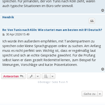
sprechen. Für jemanden, der von Tunis nach Köln zieht, wären
auch typische Situationen im Büro sehr sinnvoll.
Hendrik
Re: Von Tunis nach Köln: Wie startet man am besten mit B1 Deutsch?
B
30 Apr 2026 15:49
e
i
Ich würde ihm außerdem empfehlen, mit Tandempartnern zu
t
sprechen oder kleine Sprachgruppen online zu suchen. Am Anfang
r
muss es nicht perfekt sein. Wichtig ist, dass er regelmäßig laut
a
g
spricht und sich an echte Gespräche gewöhnt. Für die Prüfung
selbst kann er dann gezielt Redemittel lernen, zum Beispiel für
Meinungen, Vorschläge und kurze Präsentationen.
Antworten
6 Beiträge • Seite
1
von
1
Gehe zu