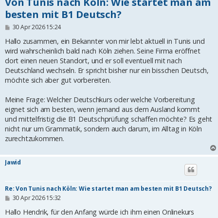
Von Tunis nach Köln: Wie startet man am
besten mit B1 Deutsch?
B
30 Apr 2026 15:24
e
i
Hallo zusammen, ein Bekannter von mir lebt aktuell in Tunis und
t
wird wahrscheinlich bald nach Köln ziehen. Seine Firma eröffnet
r
dort einen neuen Standort, und er soll eventuell mit nach
a
g
Deutschland wechseln. Er spricht bisher nur ein bisschen Deutsch,
möchte sich aber gut vorbereiten.
Meine Frage: Welcher Deutschkurs oder welche Vorbereitung
eignet sich am besten, wenn jemand aus dem Ausland kommt
und mittelfristig die B1 Deutschprüfung schaffen möchte? Es geht
nicht nur um Grammatik, sondern auch darum, im Alltag in Köln
zurechtzukommen.
Jawid
Re: Von Tunis nach Köln: Wie startet man am besten mit B1 Deutsch?
B
30 Apr 2026 15:32
e
i
Hallo Hendrik, für den Anfang würde ich ihm einen Onlinekurs
t