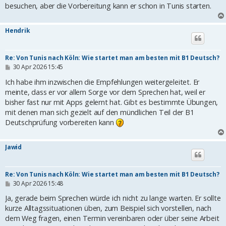
besuchen, aber die Vorbereitung kann er schon in Tunis starten.
Hendrik
Re: Von Tunis nach Köln: Wie startet man am besten mit B1 Deutsch?
B
30 Apr 2026 15:45
e
i
Ich habe ihm inzwischen die Empfehlungen weitergeleitet. Er
t
meinte, dass er vor allem Sorge vor dem Sprechen hat, weil er
r
bisher fast nur mit Apps gelernt hat. Gibt es bestimmte Übungen,
a
g
mit denen man sich gezielt auf den mündlichen Teil der B1
Deutschprüfung vorbereiten kann
Jawid
Re: Von Tunis nach Köln: Wie startet man am besten mit B1 Deutsch?
B
30 Apr 2026 15:48
e
i
Ja, gerade beim Sprechen würde ich nicht zu lange warten. Er sollte
t
kurze Alltagssituationen üben, zum Beispiel sich vorstellen, nach
r
dem Weg fragen, einen Termin vereinbaren oder über seine Arbeit
a
g