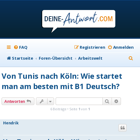
FAQ
Registrieren
Anmelden
S
Startseite
Foren-Übersicht
Arbeitswelt
u
Von Tunis nach Köln: Wie startet
c
man am besten mit B1 Deutsch?
h
e
Suche
Erweiterte
Antworten
6 Beiträge • Seite
1
von
1
Hendrik